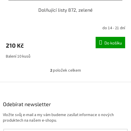
Dolňující listy 872, zelené
do 14 - 21 dní
Do košíku
210 Kč
Balení 10 kusů
2
položek celkem
O
v
l
Z
á
á
d
p
a
a
Odebírat newsletter
c
t
í
Vložte svůj e-mail a my vám budeme zasílat informace o nových
í
p
produktech na našem e-shopu.
r
v