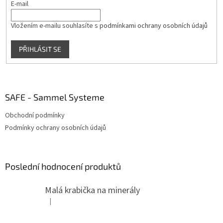
E-mail
k
y
v
Vložením e-mailu souhlasíte s
podmínkami ochrany osobních údajů
ý
p
PŘIHLÁSIT SE
i
s
u
SAFE - Sammel Systeme
Obchodní podmínky
Podmínky ochrany osobních údajů
Poslední hodnocení produktů
Malá krabička na minerály
|
Hodnocení produktu je 4 z 5 hvězdiček.