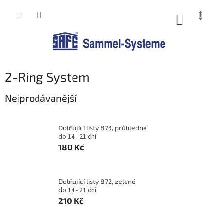
Přejít
na
NÁKUP
obsah
KOŠÍK
2-Ring System
Nejprodávanější
Dolňující listy 873, průhledné
do 14 - 21 dní
180 Kč
Dolňující listy 872, zelené
do 14 - 21 dní
210 Kč