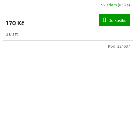
Skladem
(>5 ks)
Do košíku
170 Kč
2 Blatt
Kód:
224697