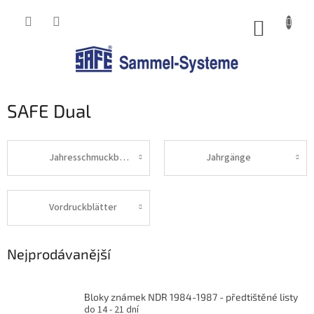
Přejít
na
NÁKUP
obsah
KOŠÍK
SAFE Dual
Jahresschmuckblätter
Jahrgänge
Vordruckblätter
Nejprodávanější
Bloky známek NDR 1984-1987 - předtištěné listy
do 14 - 21 dní