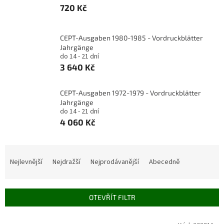
720 Kč
CEPT-Ausgaben 1980-1985 - Vordruckblätter
Jahrgänge
do 14 - 21 dní
3 640 Kč
CEPT-Ausgaben 1972-1979 - Vordruckblätter
Jahrgänge
do 14 - 21 dní
4 060 Kč
Ř
a
Nejlevnější
Nejdražší
Nejprodávanější
Abecedně
z
e
n
OTEVŘÍT FILTR
í
p
V