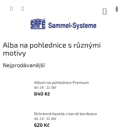
Přejít
na
NÁKUP
obsah
KOŠÍK
Alba na pohlednice s různými
motivy
Nejprodávanější
Album na pohlednice Premium
do 14 - 21 dní
840 Kč
Ochranná kazeta v barvě bordeaux
do 14 - 21 dní
620 Kč