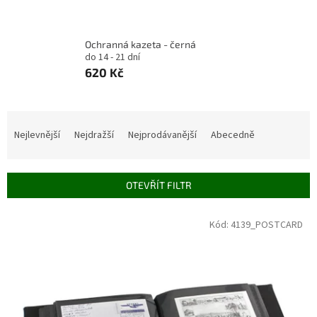
Ochranná kazeta - černá
do 14 - 21 dní
620 Kč
Ř
a
Nejlevnější
Nejdražší
Nejprodávanější
Abecedně
z
e
n
OTEVŘÍT FILTR
í
p
V
Kód:
4139_POSTCARD
r
ý
o
p
d
i
u
s
k
p
t
r