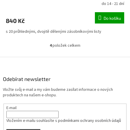
do 14 - 21 dní
Do košíku
840 Kč
s 20 průhlednými, dvojitě dělenými zásobníkovými listy
4
položek celkem
O
v
l
Z
á
á
d
p
a
a
Odebírat newsletter
c
t
í
Vložte svůj e-mail a my vám budeme zasílat informace o nových
í
p
produktech na našem e-shopu.
r
v
E-mail
k
y
v
Vložením e-mailu souhlasíte s
podmínkami ochrany osobních údajů
ý