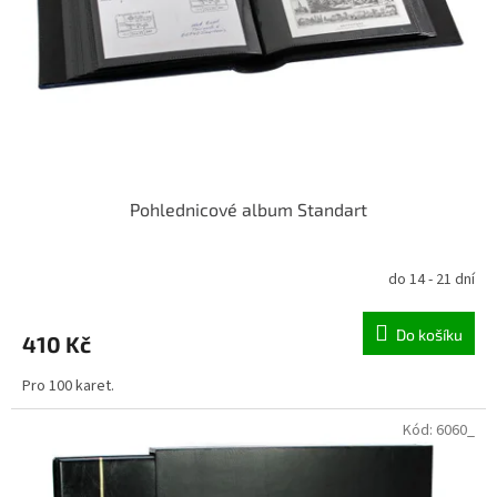
ů
o
d
u
k
t
ů
Pohlednicové album Standart
do 14 - 21 dní
Do košíku
410 Kč
Pro 100 karet.
Kód:
6060_