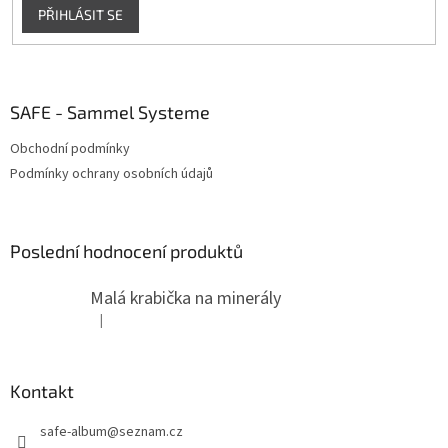
p
PŘIHLÁSIT SE
i
s
u
SAFE - Sammel Systeme
Obchodní podmínky
Podmínky ochrany osobních údajů
Poslední hodnocení produktů
Malá krabička na minerály
|
Hodnocení produktu je 4 z 5 hvězdiček.
Kontakt
safe-album
@
seznam.cz