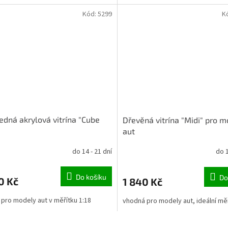
Kód:
5299
K
edná akrylová vitrína "Cube
Dřevěná vitrína "Midi" pro 
"
aut
do 14 - 21 dní
do 1
Do košíku
Do
0 Kč
1 840 Kč
í pro modely aut v měřítku 1:18
vhodná pro modely aut, ideální měř
O