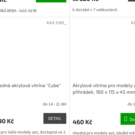
k dostání v 7 velikostech
líků BEBA - kód: 6195
Kód:
5285_
K
edná akrylová vitrína "Cube"
Akrylová vitrína pro modely 
přihrádek, 180 x 115 x 45 mm
do 14 - 21 dní
do 1
DETAIL
Do
90 Kč
460 Kč
í pro Vaše modely aut, dostupná ve 2
vhodná pro modely aut, ideální mě