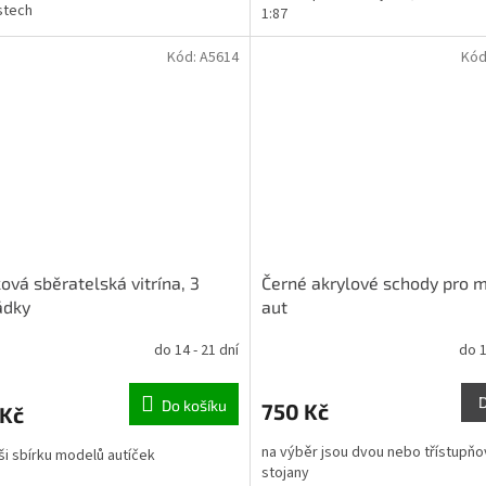
ostech
1:87
Kód:
A5614
Kód
ková sběratelská vitrína, 3
Černé akrylové schody pro 
ádky
aut
do 14 - 21 dní
do 1
Do košíku
750 Kč
 Kč
na výběr jsou dvou nebo třístupň
ši sbírku modelů autíček
stojany