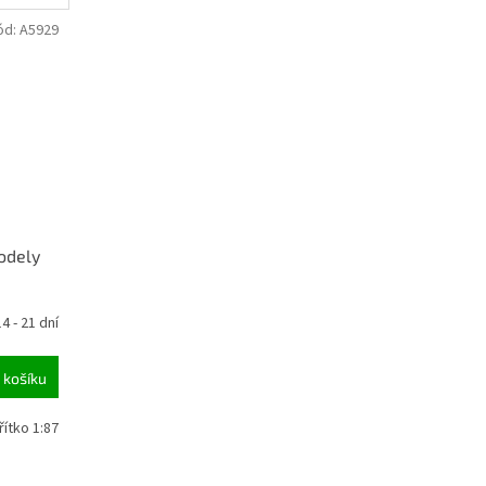
ód:
A5929
modely
4 - 21 dní
 košíku
ítko 1:87