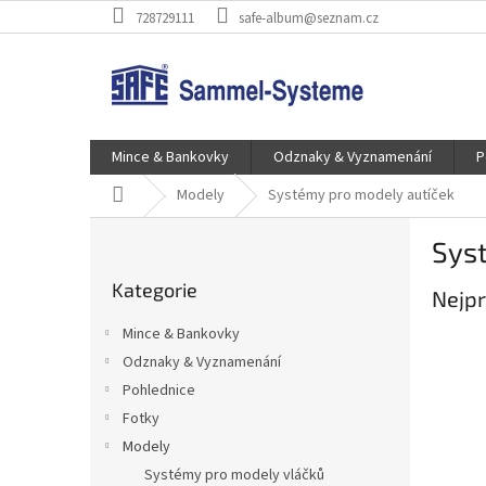
Přejít
728729111
safe-album@seznam.cz
na
obsah
Mince & Bankovky
Odznaky & Vyznamenání
P
Domů
Modely
Systémy pro modely autíček
P
Sys
o
Přeskočit
s
Kategorie
kategorie
Nejpr
t
r
Mince & Bankovky
a
Odznaky & Vyznamenání
n
Pohlednice
n
í
Fotky
p
Modely
a
Systémy pro modely vláčků