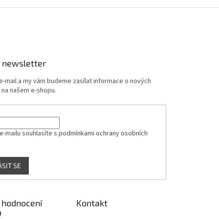
v
l
á
d
a
c
í
 newsletter
p
r
 e-mail a my vám budeme zasílat informace o nových
v
 na našem e-shopu.
k
y
v
ý
e-mailu souhlasíte s
podmínkami ochrany osobních
p
i
s
u
ÁSIT SE
 hodnocení
Kontakt
ů