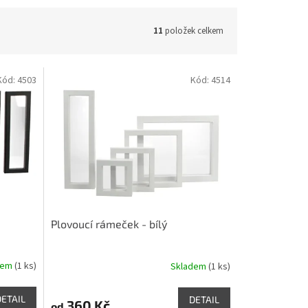
11
položek celkem
Kód:
4503
Kód:
4514
Plovoucí rámeček - bílý
dem
(1 ks)
Skladem
(1 ks)
DETAIL
DETAIL
360 Kč
od