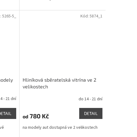
:
5265-5_
Kód:
5874_1
modely
Hliníková sběratelská vitrína ve 2
velikostech
4 - 21 dní
do 14 - 21 dní
DETAIL
DETAIL
780 Kč
od
ové
na modely aut dostupná ve 2 velikostech