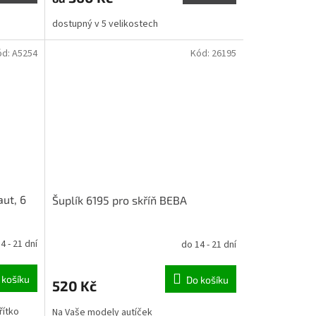
dostupný v 5 velikostech
ód:
A5254
Kód:
26195
aut, 6
Šuplík 6195 pro skříň BEBA
4 - 21 dní
do 14 - 21 dní
 košíku
Do košíku
520 Kč
řítko
Na Vaše modely autíček