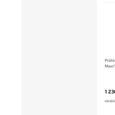
Průhl
Maxi
1 23
ideáln