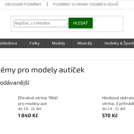
OBCHODNÍ PODMÍNKY
PODMÍNKY OCHRANY OSOBNÍCH ÚDAJŮ
HLEDAT
ohlednice
Fotky
Modely
Minerály
Hodinky & Šper
témy pro modely autíček
odávanější
Dřevěná vitrína "Midi"
Hliníková sběrat
pro modely aut
vitrína, 3 přihrád
do 14 - 21 dní
do 14 - 21 dní
1 840 Kč
570 Kč