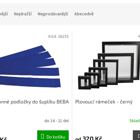
nější
Nejdražší
Nejprodávanější
Abecedně
Kód:
26155
nné podložky do šuplíku BEBA
Plovoucí rámeček - černý
do 14 - 21 dní
Skla
Do košíku
320 Kč
 Kč
od