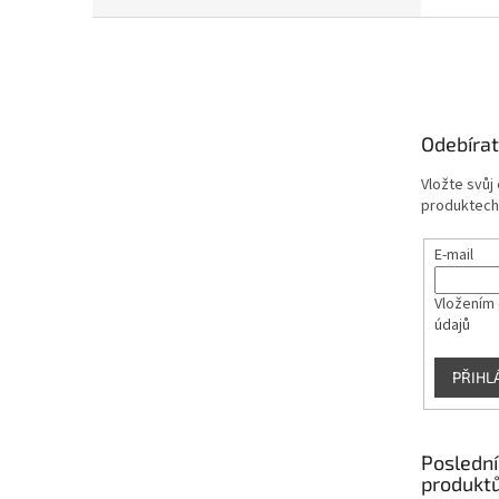
Z
á
p
a
t
Odebírat
í
Vložte svůj
produktech
E-mail
Vložením 
údajů
PŘIHL
Poslední
produkt