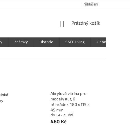
Přihlášení
NÁKUPNÍ
Prázdný košík
KOŠÍK
ky
Známky
Historie
SAFE Living
Ostatní
Moje
Akrylová vitrína pro
elská
modely aut, 6
ky
přihrádek, 180 x 115 x
45 mm
do 14 - 21 dní
460 Kč