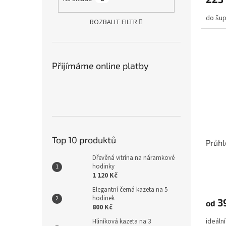
do šup
ROZBALIT FILTR
Přijímáme online platby
Top 10 produktů
Průhl
Dřevěná vitrína na náramkové
hodinky
1 120 Kč
Elegantní černá kazeta na 5
hodinek
3
od
800 Kč
ideáln
Hliníková kazeta na 3