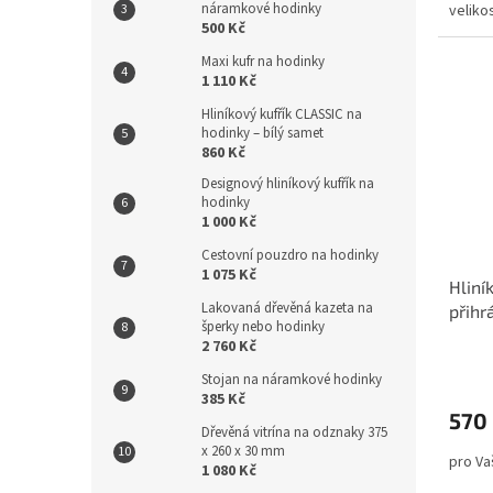
náramkové hodinky
velik
500 Kč
Maxi kufr na hodinky
1 110 Kč
Hliníkový kufřík CLASSIC na
hodinky – bílý samet
860 Kč
Designový hliníkový kufřík na
hodinky
1 000 Kč
Cestovní pouzdro na hodinky
1 075 Kč
Hliní
Lakovaná dřevěná kazeta na
přihr
šperky nebo hodinky
2 760 Kč
Stojan na náramkové hodinky
385 Kč
570
Dřevěná vitrína na odznaky 375
x 260 x 30 mm
pro Va
1 080 Kč