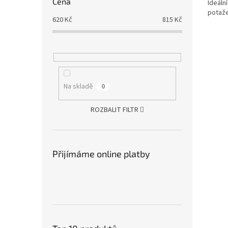
Cena
Ideáln
potaž
620
Kč
815
Kč
Na skladě
0
ROZBALIT FILTR
Přijímáme online platby