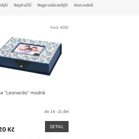
nější
Nejdražší
Nejprodávanější
Abecedně
Kód:
4005
ta "Leonardo" modrá
do 14 - 21 dní
DETAIL
20 Kč