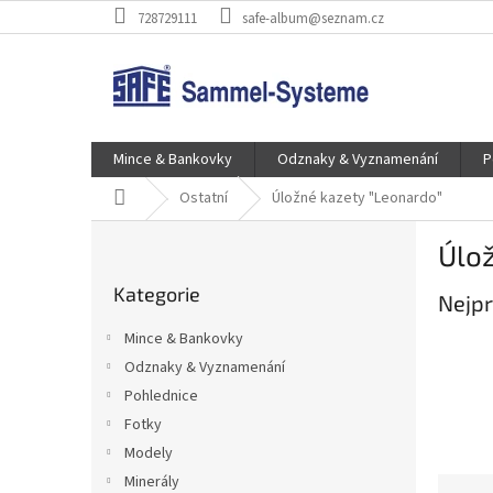
Přejít
728729111
safe-album@seznam.cz
na
obsah
Mince & Bankovky
Odznaky & Vyznamenání
P
Domů
Ostatní
Úložné kazety "Leonardo"
P
Úlož
o
Přeskočit
s
Kategorie
kategorie
Nejpr
t
r
Mince & Bankovky
a
Odznaky & Vyznamenání
n
Pohlednice
n
í
Fotky
p
Modely
a
Minerály
Ř