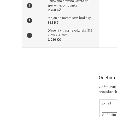
Lakovaná dřevěná kazeta na
šperky nebo hodinky
2 760 Kč
Stojan na náramkové hodinky
385 Kč
Dřevěná vitrína na odznaky 375
x 260 x 30 mm
1 080 Kč
Z
á
p
a
t
Odebírat
í
Vložte svůj
produktech
E-mail
Vložením 