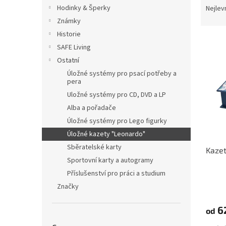
n
a
Hodinky & Šperky
Nejlev
e
z
Známky
l
e
Historie
V
n
SAFE Living
ý
í
Ostatní
p
p
i
r
Úložné systémy pro psací potřeby a
pera
s
o
Uložné systémy pro CD, DVD a LP
p
d
r
u
Alba a pořadače
o
k
Úložné systémy pro Lego figurky
d
t
Úložné kazety "Leonardo"
u
ů
Sběratelské karty
Kaze
k
Sportovní karty a autogramy
t
ů
Příslušenství pro práci a studium
Značky
6
od