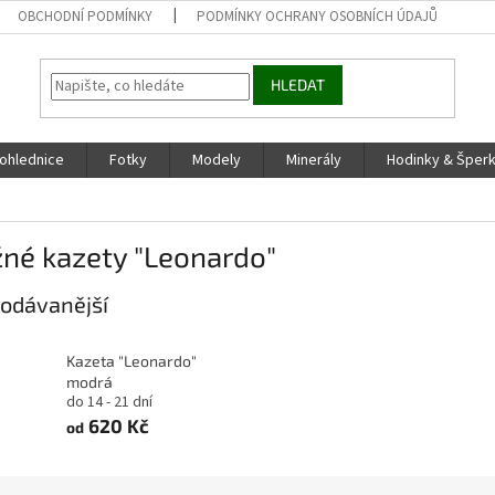
OBCHODNÍ PODMÍNKY
PODMÍNKY OCHRANY OSOBNÍCH ÚDAJŮ
HLEDAT
ohlednice
Fotky
Modely
Minerály
Hodinky & Šper
né kazety "Leonardo"
odávanější
Kazeta "Leonardo"
modrá
do 14 - 21 dní
620 Kč
od