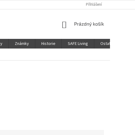
Přihlášení
NÁKUPNÍ
Prázdný košík
KOŠÍK
ky
Známky
Historie
SAFE Living
Ostatní
Moje