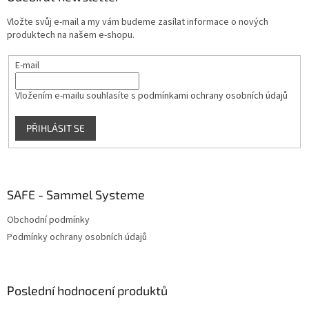
c
t
í
Vložte svůj e-mail a my vám budeme zasílat informace o nových
í
p
produktech na našem e-shopu.
r
v
E-mail
k
y
v
Vložením e-mailu souhlasíte s
podmínkami ochrany osobních údajů
ý
p
PŘIHLÁSIT SE
i
s
u
SAFE - Sammel Systeme
Obchodní podmínky
Podmínky ochrany osobních údajů
Poslední hodnocení produktů