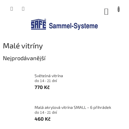
Přejít
na
NÁKUP
obsah
KOŠÍK
Malé vitríny
Nejprodávanější
Světelná vitrína
do 14 - 21 dní
770 Kč
Malá akrylová vitrína SMALL – 6 přihrádek
do 14 - 21 dní
460 Kč