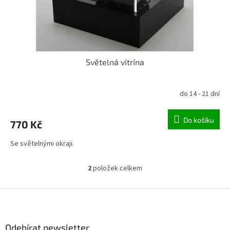
Světelná vitrína
do 14 - 21 dní
Do košíku
770 Kč
Se světelnými okraji.
2
položek celkem
O
v
l
Z
á
á
d
p
a
a
Odebírat newsletter