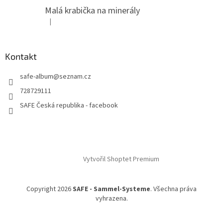
Malá krabička na minerály
|
Hodnocení produktu je 4 z 5 hvězdiček.
Kontakt
safe-album
@
seznam.cz
728729111
SAFE Česká republika - facebook
Vytvořil Shoptet Premium
Copyright 2026
SAFE - Sammel-Systeme
. Všechna práva
vyhrazena.