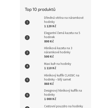
Top 10 produktů
Dřevěná vitrína na náramkové
hodinky
1 120 Kč
Elegantní černá kazeta na 5
hodinek
800 Kč
Hliníková kazeta na 3
náramkové hodinky
500 Kč
Maxi kufr na hodinky
1 110 Kč
Hliníkový kufřík CLASSIC na
hodinky – bílý samet
860 Kč
Designový hliníkový kufřík na
hodinky
1 000 Kč
Cestovní pouzdro na hodinky