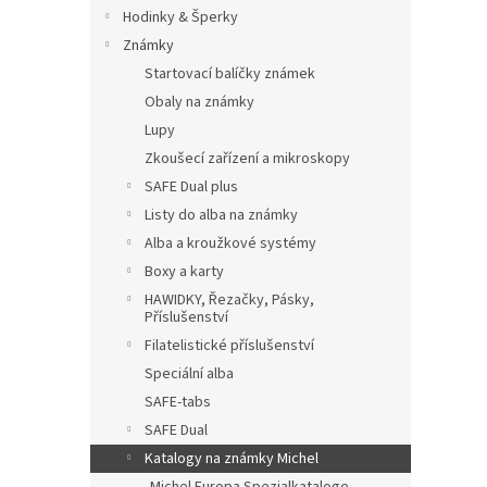
n
Hodinky & Šperky
e
Známky
l
Startovací balíčky známek
Obaly na známky
Lupy
Zkoušecí zařízení a mikroskopy
SAFE Dual plus
Listy do alba na známky
Alba a kroužkové systémy
Boxy a karty
HAWIDKY, Řezačky, Pásky,
Příslušenství
Filatelistické příslušenství
Speciální alba
SAFE-tabs
SAFE Dual
Katalogy na známky Michel