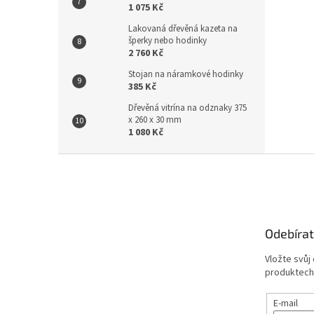
1 075 Kč
Lakovaná dřevěná kazeta na
šperky nebo hodinky
2 760 Kč
Stojan na náramkové hodinky
385 Kč
Dřevěná vitrína na odznaky 375
x 260 x 30 mm
1 080 Kč
Z
á
p
a
t
Odebírat
í
Vložte svůj
produktech
E-mail