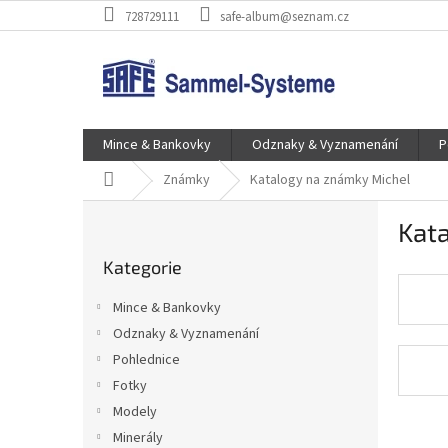
Přejít
728729111
safe-album@seznam.cz
na
obsah
Mince & Bankovky
Odznaky & Vyznamenání
P
Domů
Známky
Katalogy na známky Michel
P
Kat
o
Přeskočit
s
Kategorie
kategorie
t
r
Mince & Bankovky
a
Odznaky & Vyznamenání
n
Pohlednice
n
í
Fotky
p
Modely
a
Minerály