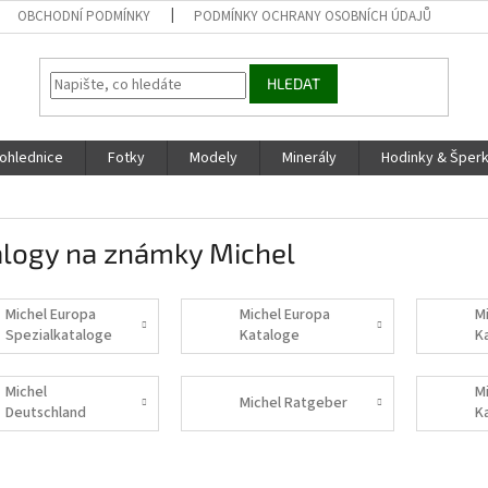
OBCHODNÍ PODMÍNKY
PODMÍNKY OCHRANY OSOBNÍCH ÚDAJŮ
HLEDAT
ohlednice
Fotky
Modely
Minerály
Hodinky & Šper
alogy na známky Michel
Michel Europa
Michel Europa
M
Spezialkataloge
Kataloge
K
Michel
M
Michel Ratgeber
Deutschland
K
Kataloge