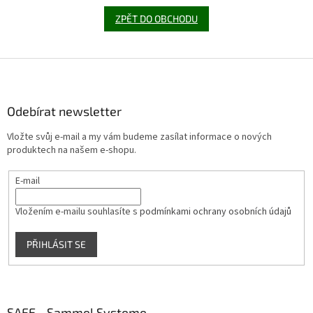
ZPĚT DO OBCHODU
Z
á
p
a
Odebírat newsletter
t
Vložte svůj e-mail a my vám budeme zasílat informace o nových
í
produktech na našem e-shopu.
E-mail
Vložením e-mailu souhlasíte s
podmínkami ochrany osobních údajů
PŘIHLÁSIT SE
SAFE - Sammel Systeme