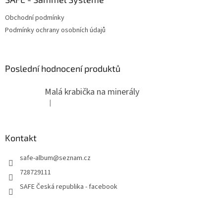
Obchodní podmínky
Podmínky ochrany osobních údajů
Poslední hodnocení produktů
Malá krabička na minerály
|
Hodnocení produktu je 4 z 5 hvězdiček.
Kontakt
safe-album
@
seznam.cz
728729111
SAFE Česká republika - facebook