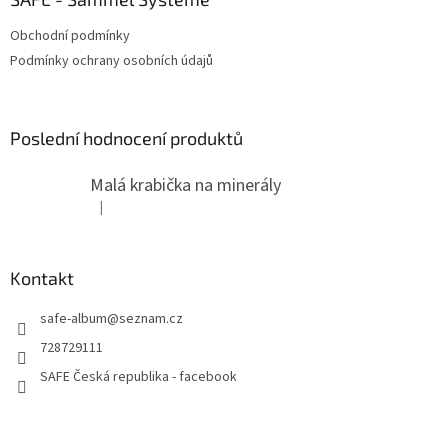
Obchodní podmínky
Podmínky ochrany osobních údajů
Poslední hodnocení produktů
Malá krabička na minerály
|
Hodnocení produktu je 4 z 5 hvězdiček.
Kontakt
safe-album
@
seznam.cz
728729111
SAFE Česká republika - facebook