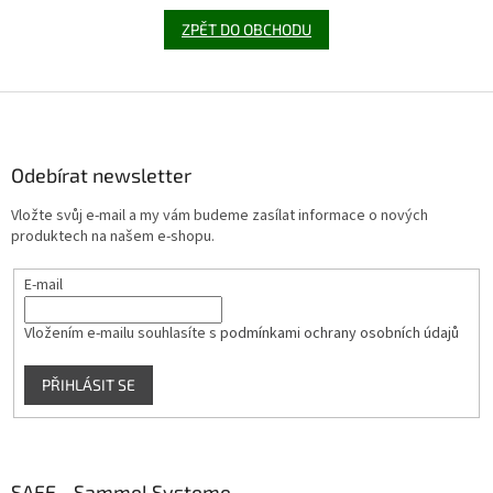
ZPĚT DO OBCHODU
Z
á
p
a
Odebírat newsletter
t
Vložte svůj e-mail a my vám budeme zasílat informace o nových
í
produktech na našem e-shopu.
E-mail
Vložením e-mailu souhlasíte s
podmínkami ochrany osobních údajů
PŘIHLÁSIT SE
SAFE - Sammel Systeme