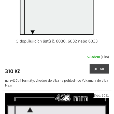
d
u
k
t
ů
5 doplňujících listů č. 6030, 6032 nebo 6033
Skladem
(1 ks)
DETAIL
310 Kč
na zvláštní formáty. Vhodné do alba na pohlednice Yokama a do alba
Maxi.
Kód:
1021