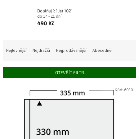
Doplňující list 1021
do 14 - 21 dní
490 Kč
Ř
a
Nejlevnější
Nejdražší
Nejprodávanější
Abecedně
z
e
n
OTEVŘÍT FILTR
í
p
V
Kód:
6030
r
ý
o
p
d
i
u
s
k
p
t
r
ů
o