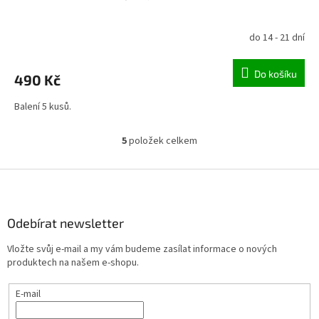
do 14 - 21 dní
Do košíku
490 Kč
Balení 5 kusů.
5
položek celkem
O
v
l
Z
á
á
d
p
a
a
Odebírat newsletter
c
t
í
Vložte svůj e-mail a my vám budeme zasílat informace o nových
í
p
produktech na našem e-shopu.
r
v
E-mail
k
y