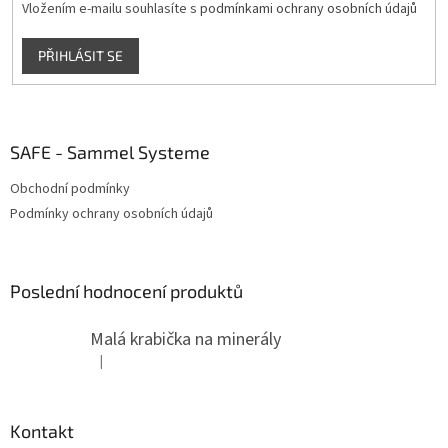
v
Vložením e-mailu souhlasíte s
podmínkami ochrany osobních údajů
ý
p
PŘIHLÁSIT SE
i
s
u
SAFE - Sammel Systeme
Obchodní podmínky
Podmínky ochrany osobních údajů
Poslední hodnocení produktů
Malá krabička na minerály
|
Hodnocení produktu je 4 z 5 hvězdiček.
Kontakt