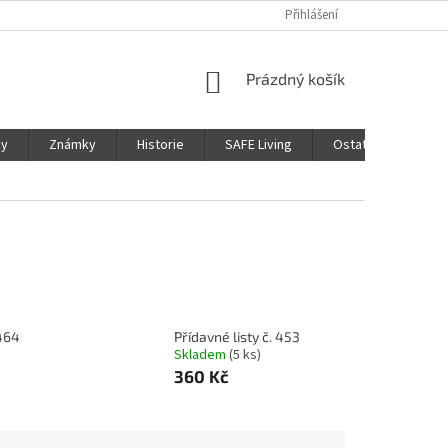
Přihlášení
NÁKUPNÍ
Prázdný košík
KOŠÍK
ky
Známky
Historie
SAFE Living
Ostatní
Moje
 464
Přídavné listy č. 453
Skladem
(5 ks)
360 Kč