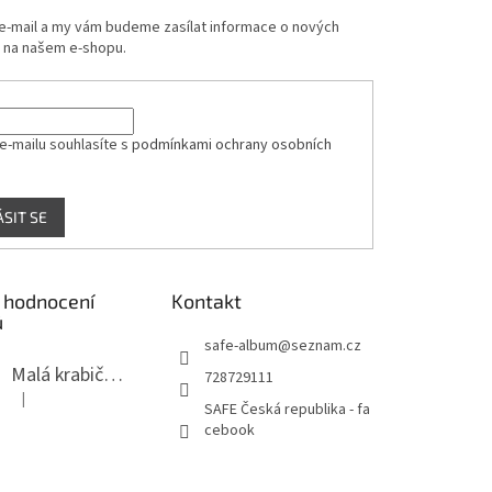
 e-mail a my vám budeme zasílat informace o nových
 na našem e-shopu.
e-mailu souhlasíte s
podmínkami ochrany osobních
ÁSIT SE
 hodnocení
Kontakt
ů
safe-album
@
seznam.cz
Malá krabička na minerály
728729111
|
Hodnocení produktu je 4 z 5 hvězdiček.
SAFE Česká republika - fa
cebook