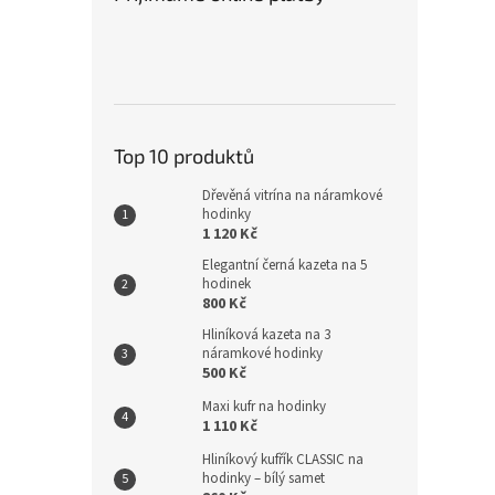
Top 10 produktů
Dřevěná vitrína na náramkové
hodinky
1 120 Kč
Elegantní černá kazeta na 5
hodinek
800 Kč
Hliníková kazeta na 3
náramkové hodinky
500 Kč
Maxi kufr na hodinky
1 110 Kč
Hliníkový kufřík CLASSIC na
hodinky – bílý samet