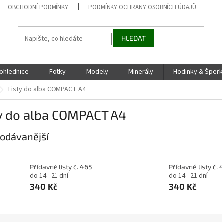
OBCHODNÍ PODMÍNKY
PODMÍNKY OCHRANY OSOBNÍCH ÚDAJŮ
HLEDAT
ohlednice
Fotky
Modely
Minerály
Hodinky & Šper
Listy do alba COMPACT A4
ty do alba COMPACT A4
odávanější
Přídavné listy č. 465
Přídavné listy č.
do 14 - 21 dní
do 14 - 21 dní
340 Kč
340 Kč