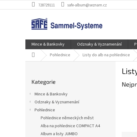
Přejít
728729111
safe-album@seznam.cz
na
obsah
Mince & Bankovky
Odznaky & Vyznamenání
P
Domů
Pohlednice
Listy do alb na pohlednice
P
Lis
o
Přeskočit
s
Kategorie
kategorie
Nejpr
t
r
Mince & Bankovky
a
Odznaky & Vyznamenání
n
Pohlednice
n
í
Pohlednice německých měst
p
Alba na pohlednice COMPACT A4
a
Album a listy JUMBO
Ř