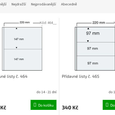
nější
Nejdražší
Nejprodávanější
Abecedně
Kód:
464__
vné listy č. 464
Přídavné listy č. 465
do 14 - 21 dní
do 1
Do košíku
Do
 Kč
340 Kč