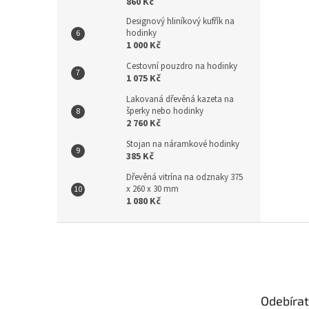
860 Kč
Designový hliníkový kufřík na
hodinky
1 000 Kč
Cestovní pouzdro na hodinky
1 075 Kč
Lakovaná dřevěná kazeta na
šperky nebo hodinky
2 760 Kč
Stojan na náramkové hodinky
385 Kč
Dřevěná vitrína na odznaky 375
x 260 x 30 mm
1 080 Kč
Z
á
p
a
t
Odebírat
í