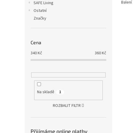
Balení
SAFE Living
Ostatní
Značky
Cena
340
Kč
360
Kč
Na skladě
1
ROZBALIT FILTR
Přijímáme online platby