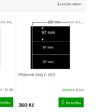
3
položek celkem
Kód:
465_
Kód:
453__
Přídavné listy č. 453
4 - 21 dní
Skladem
(5 ks)
 košíku
Do košíku
360 Kč