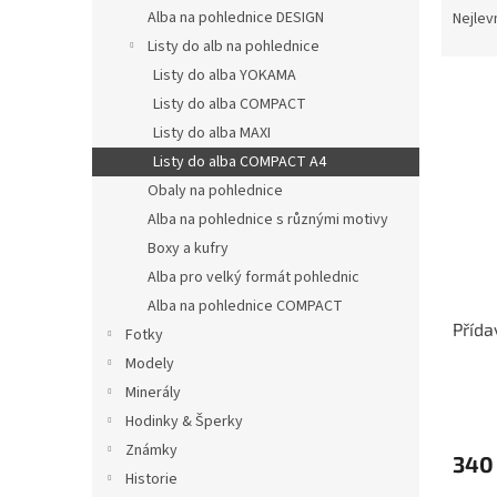
n
a
Alba na pohlednice DESIGN
Nejlev
e
z
Listy do alb na pohlednice
l
e
Listy do alba YOKAMA
V
n
Listy do alba COMPACT
ý
í
Listy do alba MAXI
p
p
i
r
Listy do alba COMPACT A4
s
o
Obaly na pohlednice
p
d
Alba na pohlednice s různými motivy
r
u
Boxy a kufry
o
k
Alba pro velký formát pohlednic
d
t
Alba na pohlednice COMPACT
u
ů
Přída
k
Fotky
t
Modely
ů
Minerály
Hodinky & Šperky
Známky
340
Historie