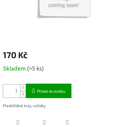
170 Kč
Měrná
Skladem
(>5 ks)
cena:
Přidat do košíku
Předtištěné listy, ročníky.