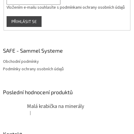
Vložením e-mailu souhlasíte s
podmínkami ochrany osobních údajů
PŘIHLÁSIT SE
SAFE - Sammel Systeme
Obchodní podmínky
Podmínky ochrany osobních údajů
Poslední hodnocení produktů
Malá krabička na minerály
|
Hodnocení produktu je 4 z 5 hvězdiček.
Kontakt