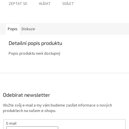
ZEPTAT SE
HLÍDAT
SDÍLET
Popis
Diskuze
Detailní popis produktu
Popis produktu není dostupný
Z
á
p
a
Odebírat newsletter
t
Vložte svůj e-mail a my vám budeme zasílat informace o nových
í
produktech na našem e-shopu.
E-mail