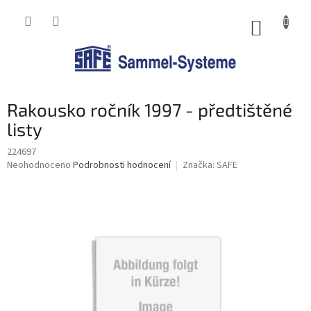
Přejít
na
NÁKUP
obsah
KOŠÍK
Rakousko ročník 1997 - předtištěné
listy
224697
Průměrné
Neohodnoceno
Podrobnosti hodnocení
Značka:
SAFE
hodnocení
produktu
je
0,0
z
5
hvězdiček.