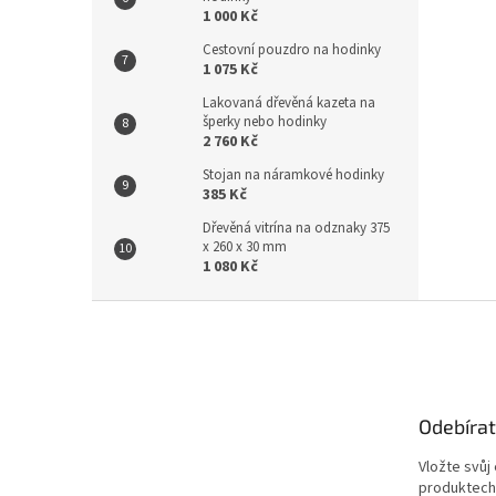
1 000 Kč
Cestovní pouzdro na hodinky
1 075 Kč
Lakovaná dřevěná kazeta na
šperky nebo hodinky
2 760 Kč
Stojan na náramkové hodinky
385 Kč
Dřevěná vitrína na odznaky 375
x 260 x 30 mm
1 080 Kč
Z
á
p
a
t
Odebírat
í
Vložte svůj
produktech