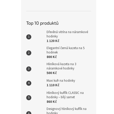
Top 10 produktů
Dřevěná vitrína na náramkové
hodinky
1 120 Kč
Elegantní černá kazeta na 5
hodinek
800 Kč
Hliníková kazeta na 3
náramkové hodinky
500 Kč
Maxi kufr na hodinky
1 110 Kč
Hliníkový kufřík CLASSIC na
hodinky – bílý samet
860 Kč
Designový hliníkový kufřík na
hodinky