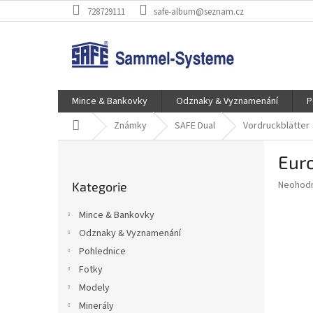
Přejít
728729111
safe-album@seznam.cz
na
obsah
Mince & Bankovky
Odznaky & Vyznamenání
P
Domů
Známky
SAFE Dual
Vordruckblätter
P
Euro
o
Přeskočit
s
Průměr
Neohod
Kategorie
kategorie
t
hodnoce
r
produkt
Mince & Bankovky
a
je
Odznaky & Vyznamenání
0,0
n
z
Pohlednice
n
5
í
Fotky
hvězdič
p
Modely
a
Minerály