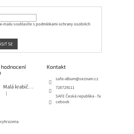
e-mailu souhlasíte s
podmínkami ochrany osobních
ÁSIT SE
 hodnocení
Kontakt
ů
safe-album
@
seznam.cz
Malá krabička na minerály
728729111
|
Hodnocení produktu je 4 z 5 hvězdiček.
SAFE Česká republika - fa
cebook
 vyhrazena.