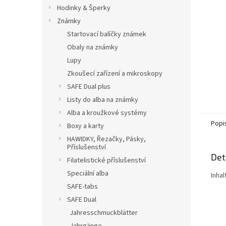
n
Hodinky & Šperky
e
Známky
l
Startovací balíčky známek
Obaly na známky
Lupy
Zkoušecí zařízení a mikroskopy
SAFE Dual plus
Listy do alba na známky
Alba a kroužkové systémy
Popi
Boxy a karty
HAWIDKY, Řezačky, Pásky,
Příslušenství
Det
Filatelistické příslušenství
Speciální alba
Inhal
SAFE-tabs
SAFE Dual
Jahresschmuckblätter