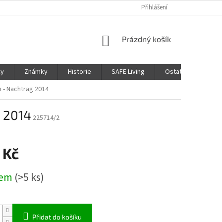
Přihlášení
NÁKUPNÍ
Prázdný košík
KOŠÍK
ky
Známky
Historie
SAFE Living
Ostatní
Moje
n - Nachtrag 2014
g 2014
225714/2
 Kč
dem
(>5 ks)
Přidat do košíku