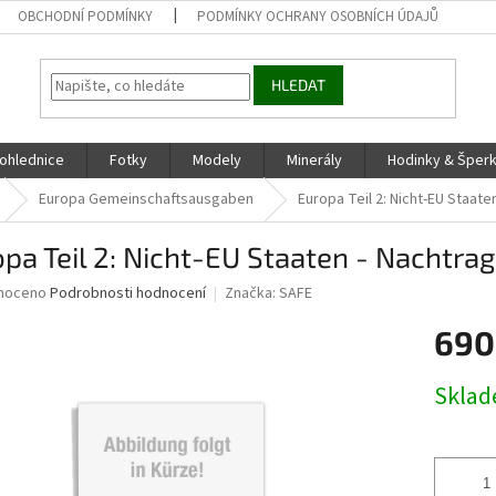
OBCHODNÍ PODMÍNKY
PODMÍNKY OCHRANY OSOBNÍCH ÚDAJŮ
HLEDAT
ohlednice
Fotky
Modely
Minerály
Hodinky & Šper
Europa Gemeinschaftsausgaben
Europa Teil 2: Nicht-EU Staate
pa Teil 2: Nicht-EU Staaten - Nachtra
né
noceno
Podrobnosti hodnocení
Značka:
SAFE
ní
690
u
Měrná
Skla
cena:
ek.