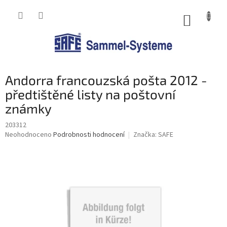
Přejít
na
NÁKUP
obsah
KOŠÍK
Andorra francouzská pošta 2012 -
předtištěné listy na poštovní
známky
203312
Průměrné
Neohodnoceno
Podrobnosti hodnocení
Značka:
SAFE
hodnocení
produktu
je
0,0
z
5
hvězdiček.