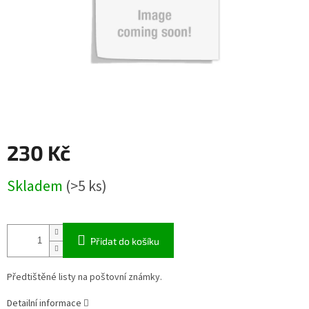
230 Kč
Měrná
Skladem
(>5 ks)
cena:
Přidat do košíku
Předtištěné listy na poštovní známky.
Detailní informace