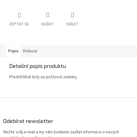
ZEPTAT SE
HLÍDAT
SDÍLET
Popis
Diskuze
Detailní popis produktu
Předtištěné listy na poštovní známky.
Z
á
p
a
Odebírat newsletter
t
Vložte svůj e-mail a my vám budeme zasílat informace o nových
í