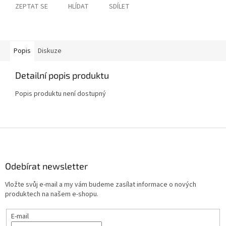
ZEPTAT SE
HLÍDAT
SDÍLET
Popis
Diskuze
Detailní popis produktu
Popis produktu není dostupný
Z
á
p
a
Odebírat newsletter
t
Vložte svůj e-mail a my vám budeme zasílat informace o nových
í
produktech na našem e-shopu.
E-mail