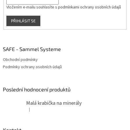
Vložením e-mailu souhlasíte s
podmínkami ochrany osobních údajů
PŘIHLÁSIT SE
SAFE - Sammel Systeme
Obchodní podmínky
Podmínky ochrany osobních údajů
Poslední hodnocení produktů
Malá krabička na minerály
|
Hodnocení produktu je 4 z 5 hvězdiček.
Kontakt