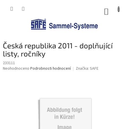
Přejít
na
NÁKUP
obsah
KOŠÍK
Česká republika 2011 - doplňující
listy, ročníky
233111
Průměrné
Neohodnoceno
Podrobnosti hodnocení
Značka:
SAFE
hodnocení
produktu
je
0,0
z
5
hvězdiček.