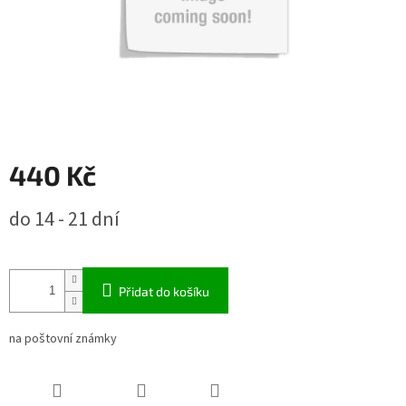
440 Kč
Měrná
do 14 - 21 dní
cena:
Přidat do košíku
na poštovní známky