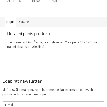
ZEPTAT SE
HLÍDAT
SDÍLET
Popis
Diskuze
Detailní popis produktu
· List Compact A4 · Černé, oboustranné. · 2 x 7 polí - 40 x 220 mm. ·
Balení obsahuje 10 ks listů.
Z
á
p
a
Odebírat newsletter
t
Vložte svůj e-mail a my vám budeme zasílat informace o nových
í
produktech na našem e-shopu.
E-mail