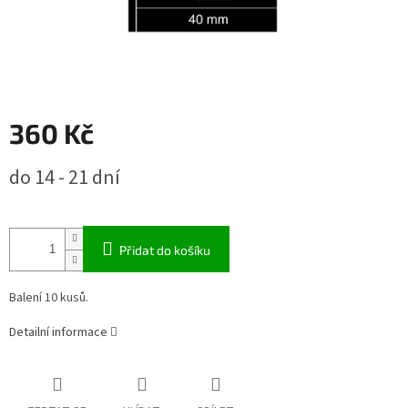
360 Kč
Měrná
do 14 - 21 dní
cena:
Přidat do košíku
Balení 10 kusů.
Detailní informace