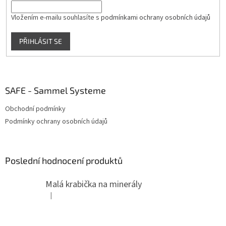
Vložením e-mailu souhlasíte s
podmínkami ochrany osobních údajů
PŘIHLÁSIT SE
SAFE - Sammel Systeme
Obchodní podmínky
Podmínky ochrany osobních údajů
Poslední hodnocení produktů
Malá krabička na minerály
|
Hodnocení produktu je 4 z 5 hvězdiček.