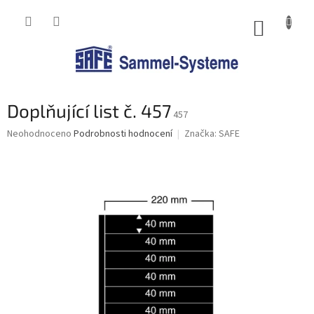
Přejít
na
NÁKUP
obsah
KOŠÍK
Doplňující list č. 457
457
Průměrné
Neohodnoceno
Podrobnosti hodnocení
Značka:
SAFE
hodnocení
produktu
je
0,0
z
5
hvězdiček.