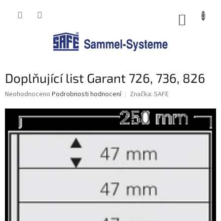
Přejít
na
NÁKUP
obsah
KOŠÍK
Doplňující list Garant 726, 736, 826
Průměrné
Neohodnoceno
Podrobnosti hodnocení
Značka:
SAFE
hodnocení
produktu
je
0,0
z
5
hvězdiček.