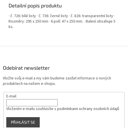
Detailní popis produktu
· č. 726: bílé listy · č. 736: černé listy · č. 826: transparentní listy ·
Rozměry: 295 x 250 mm · 6 polí: 47 x 250 mm. · Balení obsahuje 5
ks.
Z
á
p
a
Odebírat newsletter
t
Vložte svůj e-mail a my vám budeme zasílat informace o nových
í
produktech na našem e-shopu.
E-mail
Vložením e-mailu souhlasíte s
podmínkami ochrany osobních údajů
PŘIHLÁSIT SE