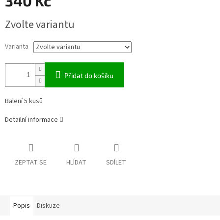
340 Kč
Měrná
Zvolte variantu
cena:
Varianta
Přidat do košíku
Balení 5 kusů
Detailní informace
ZEPTAT SE
HLÍDAT
SDÍLET
Popis
Diskuze