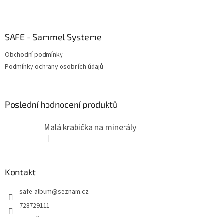
SAFE - Sammel Systeme
Obchodní podmínky
Podmínky ochrany osobních údajů
Poslední hodnocení produktů
Malá krabička na minerály
|
Hodnocení produktu je 4 z 5 hvězdiček.
Kontakt
safe-album
@
seznam.cz
728729111