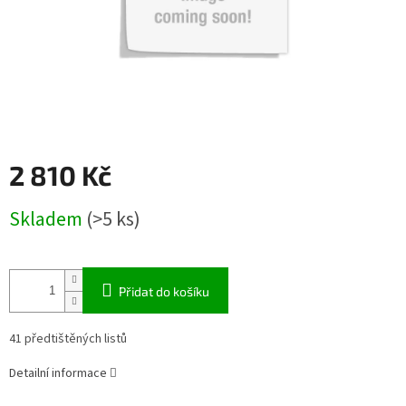
2 810 Kč
Měrná
Skladem
(>5 ks)
cena:
Přidat do košíku
41 předtištěných listů
Detailní informace