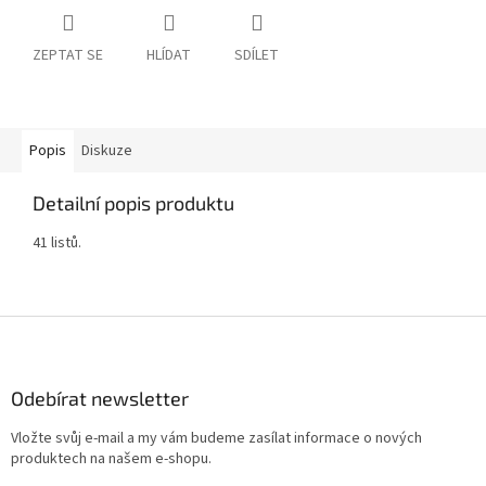
ZEPTAT SE
HLÍDAT
SDÍLET
Popis
Diskuze
Detailní popis produktu
41 listů.
Z
á
p
a
Odebírat newsletter
t
Vložte svůj e-mail a my vám budeme zasílat informace o nových
í
produktech na našem e-shopu.