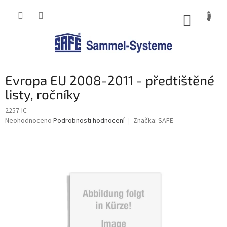
Přejít
na
NÁKUP
obsah
KOŠÍK
Evropa EU 2008-2011 - předtištěné
listy, ročníky
2257-IC
Průměrné
Neohodnoceno
Podrobnosti hodnocení
Značka:
SAFE
hodnocení
produktu
je
0,0
z
5
hvězdiček.