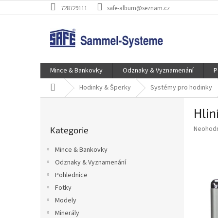
Přejít
728729111
safe-album@seznam.cz
na
obsah
Mince & Bankovky
Odznaky & Vyznamenání
P
Domů
Hodinky & Šperky
Systémy pro hodinky
P
Hlin
o
Přeskočit
s
Průměr
Neohod
Kategorie
kategorie
t
hodnoce
r
produkt
Mince & Bankovky
a
je
Odznaky & Vyznamenání
0,0
n
z
Pohlednice
n
5
í
Fotky
hvězdič
p
Modely
a
Minerály