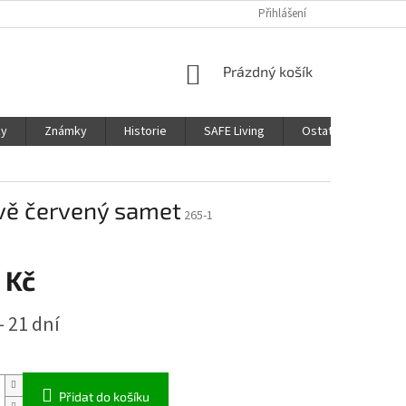
Přihlášení
NÁKUPNÍ
Prázdný košík
KOŠÍK
ky
Známky
Historie
SAFE Living
Ostatní
Moje
ově červený samet
265-1
 Kč
- 21 dní
Přidat do košíku