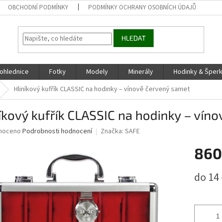
OBCHODNÍ PODMÍNKY
PODMÍNKY OCHRANY OSOBNÍCH ÚDAJŮ
HLEDAT
ohlednice
Fotky
Modely
Minerály
Hodinky & Šper
Hliníkový kufřík CLASSIC na hodinky – vínově červený samet
íkový kufřík CLASSIC na hodinky – vín
né
noceno
Podrobnosti hodnocení
Značka:
SAFE
ní
860
u
Měrná
do 14 
cena:
ek.