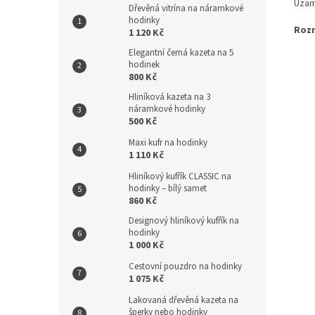
Uzam
Dřevěná vitrína na náramkové
hodinky
Roz
1 120 Kč
Elegantní černá kazeta na 5
hodinek
800 Kč
Hliníková kazeta na 3
náramkové hodinky
500 Kč
Maxi kufr na hodinky
1 110 Kč
Hliníkový kufřík CLASSIC na
hodinky – bílý samet
860 Kč
Designový hliníkový kufřík na
hodinky
1 000 Kč
Cestovní pouzdro na hodinky
1 075 Kč
Lakovaná dřevěná kazeta na
šperky nebo hodinky