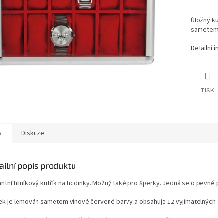
Úložný ku
sametem
Detailní 
TISK
s
Diskuze
ailní popis produktu
antní hliníkový kufřík na hodinky. Možný také pro šperky. Jedná se o pevn
řek je lemován sametem vínové červené barvy a obsahuje 12 vyjímatelných 