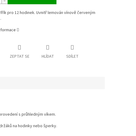
fřík pro 12 hodinek. Uvnitř lemován vínově červeným
.
informace
ZEPTAT SE
HLÍDAT
SDÍLET
é provedení s průhledným víkem.
držáků na hodinky nebo šperky.