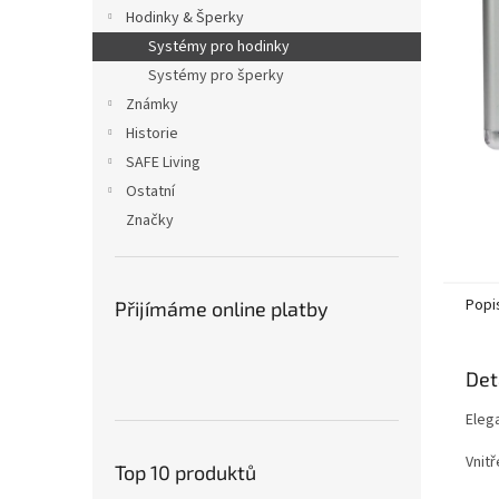
n
Hodinky & Šperky
e
Systémy pro hodinky
l
Systémy pro šperky
Známky
Historie
SAFE Living
Ostatní
Značky
Popi
Přijímáme online platby
Det
Eleg
Vnit
Top 10 produktů