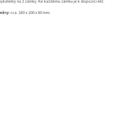
ykatelný na 2 zámky. Ke každému zámku je k dispozici klíč.
měry:
cca. 280 x 200 x 80 mm.