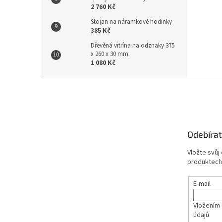
2 760 Kč
Stojan na náramkové hodinky
385 Kč
Dřevěná vitrína na odznaky 375
x 260 x 30 mm
1 080 Kč
Z
á
p
a
t
Odebírat
í
Vložte svůj
produktech
E-mail
Vložením 
údajů