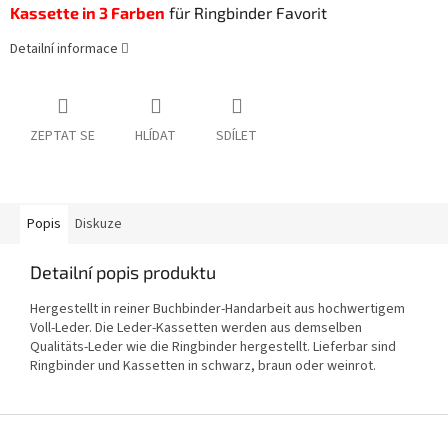
Kassette in 3 Farben
für Ringbinder Favorit
Detailní informace
ZEPTAT SE
HLÍDAT
SDÍLET
Popis
Diskuze
Detailní popis produktu
Hergestellt in reiner Buchbinder-Handarbeit aus hochwertigem
Voll-Leder. Die Leder-Kassetten werden aus demselben
Qualitäts-Leder wie die Ringbinder hergestellt. Lieferbar sind
Ringbinder und Kassetten in schwarz, braun oder weinrot.
Z
á