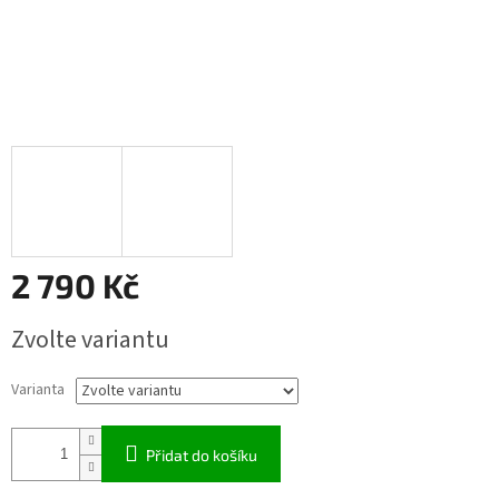
2 790 Kč
Měrná
Zvolte variantu
cena:
Varianta
Přidat do košíku