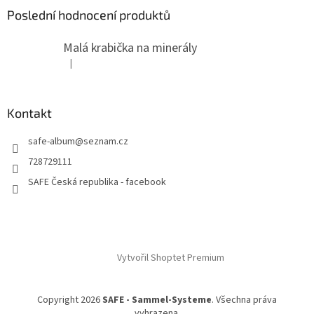
Poslední hodnocení produktů
Malá krabička na minerály
|
Hodnocení produktu je 4 z 5 hvězdiček.
Kontakt
safe-album
@
seznam.cz
728729111
SAFE Česká republika - facebook
Vytvořil Shoptet Premium
Copyright 2026
SAFE - Sammel-Systeme
. Všechna práva
vyhrazena.