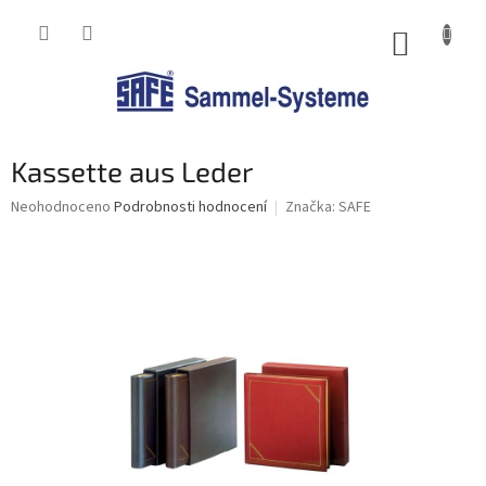
Přejít
na
NÁKUP
obsah
KOŠÍK
Kassette aus Leder
Průměrné
Neohodnoceno
Podrobnosti hodnocení
Značka:
SAFE
hodnocení
produktu
je
0,0
z
5
hvězdiček.