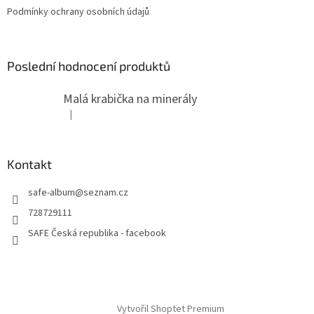
Podmínky ochrany osobních údajů
Poslední hodnocení produktů
Malá krabička na minerály
|
Hodnocení produktu je 4 z 5 hvězdiček.
Kontakt
safe-album
@
seznam.cz
728729111
SAFE Česká republika - facebook
Vytvořil Shoptet Premium