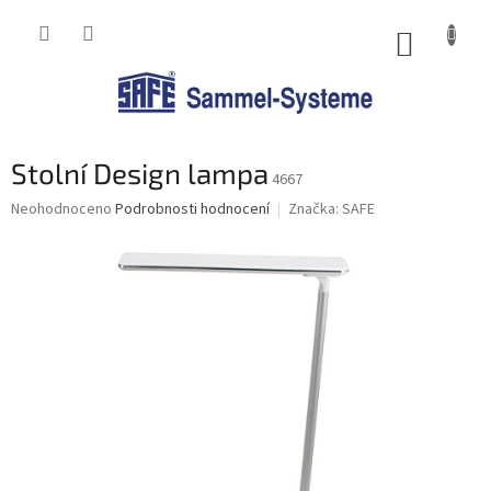
Přejít
na
NÁKUP
obsah
KOŠÍK
Stolní Design lampa
4667
Průměrné
Neohodnoceno
Podrobnosti hodnocení
Značka:
SAFE
hodnocení
produktu
je
0,0
z
5
hvězdiček.