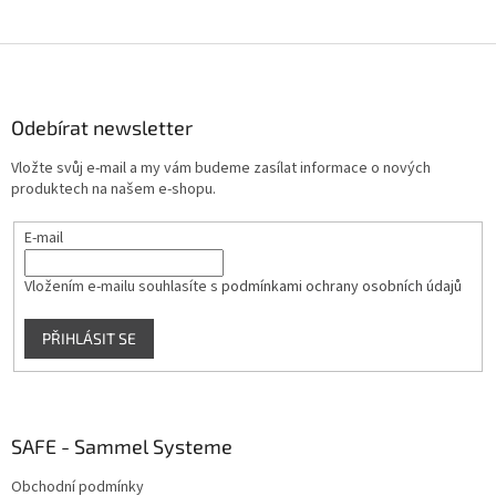
Z
á
p
a
Odebírat newsletter
t
Vložte svůj e-mail a my vám budeme zasílat informace o nových
í
produktech na našem e-shopu.
E-mail
Vložením e-mailu souhlasíte s
podmínkami ochrany osobních údajů
PŘIHLÁSIT SE
SAFE - Sammel Systeme
Obchodní podmínky