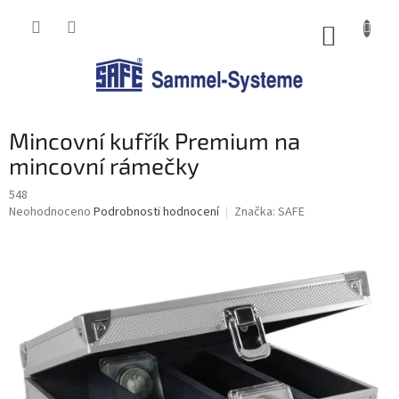
Přejít
na
NÁKUP
obsah
KOŠÍK
Mincovní kufřík Premium na
mincovní rámečky
548
Průměrné
Neohodnoceno
Podrobnosti hodnocení
Značka:
SAFE
hodnocení
produktu
je
0,0
z
5
hvězdiček.