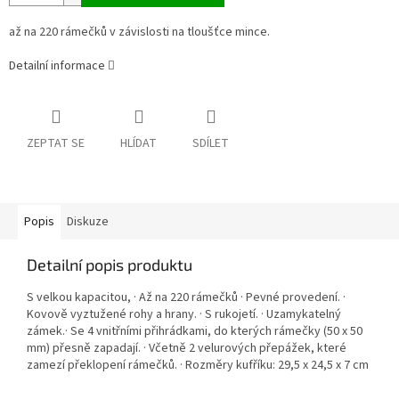
až na 220 rámečků v závislosti na tloušťce mince.
Detailní informace
ZEPTAT SE
HLÍDAT
SDÍLET
Popis
Diskuze
Detailní popis produktu
S velkou kapacitou, · Až na 220 rámečků · Pevné provedení. ·
Kovově vyztužené rohy a hrany. · S rukojetí. · Uzamykatelný
zámek.· Se 4 vnitřními přihrádkami, do kterých rámečky (50 x 50
mm) přesně zapadají. · Včetně 2 velurových přepážek, které
zamezí překlopení rámečků. · Rozměry kufříku: 29,5 x 24,5 x 7 cm