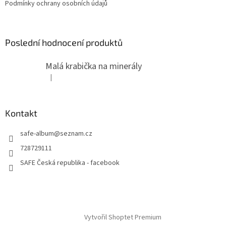
Podmínky ochrany osobních údajů
Poslední hodnocení produktů
Malá krabička na minerály
|
Hodnocení produktu je 4 z 5 hvězdiček.
Kontakt
safe-album
@
seznam.cz
728729111
SAFE Česká republika - facebook
Vytvořil Shoptet Premium