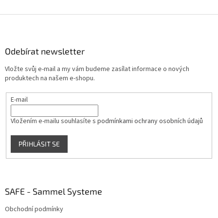
Z
á
p
a
Odebírat newsletter
t
Vložte svůj e-mail a my vám budeme zasílat informace o nových
í
produktech na našem e-shopu.
E-mail
Vložením e-mailu souhlasíte s
podmínkami ochrany osobních údajů
PŘIHLÁSIT SE
SAFE - Sammel Systeme
Obchodní podmínky