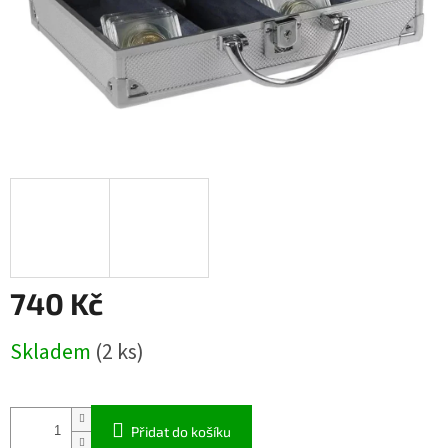
740 Kč
Měrná
Skladem
(2 ks)
cena:
Přidat do košíku