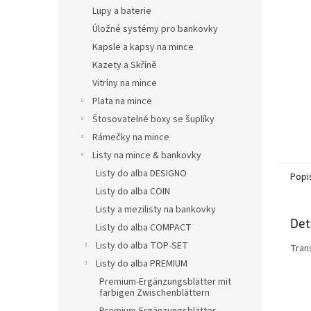
n
Lupy a baterie
e
Úložné systémy pro bankovky
l
Kapsle a kapsy na mince
Kazety a Skříně
Vitríny na mince
Plata na mince
Štosovatelné boxy se šuplíky
Rámečky na mince
Listy na mince & bankovky
Listy do alba DESIGNO
Popi
Listy do alba COIN
Listy a mezilisty na bankovky
Det
Listy do alba COMPACT
Listy do alba TOP-SET
Tran
Listy do alba PREMIUM
Premium-Ergänzungsblätter mit
farbigen Zwischenblättern