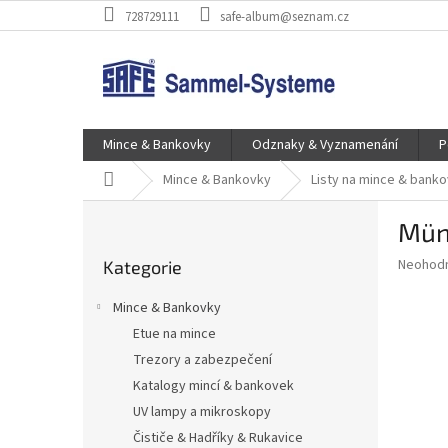
Přejít
728729111
safe-album@seznam.cz
na
obsah
Mince & Bankovky
Odznaky & Vyznamenání
P
Domů
Mince & Bankovky
Listy na mince & bank
P
Mün
o
Přeskočit
s
Průměr
Neohod
Kategorie
kategorie
t
hodnoce
r
produkt
Mince & Bankovky
a
je
Etue na mince
0,0
n
z
Trezory a zabezpečení
n
5
í
Katalogy mincí & bankovek
hvězdič
p
UV lampy a mikroskopy
a
Čističe & Hadříky & Rukavice