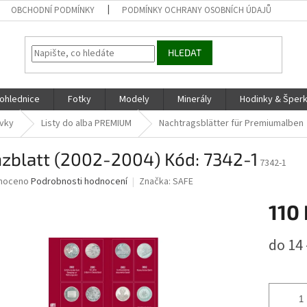
OBCHODNÍ PODMÍNKY
PODMÍNKY OCHRANY OSOBNÍCH ÚDAJŮ
HLEDAT
ohlednice
Fotky
Modely
Minerály
Hodinky & Šper
ovky
Listy do alba PREMIUM
Nachtragsblätter für Premiumalben
zblatt (2002-2004) Kód: 7342-1
7342-1
né
noceno
Podrobnosti hodnocení
Značka:
SAFE
ní
110 
u
Měrná
do 14 
cena:
ek.