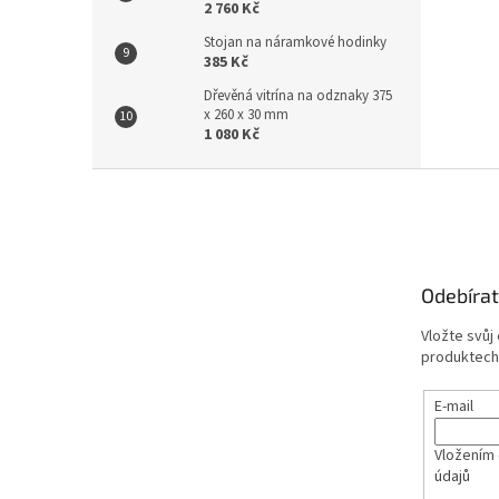
2 760 Kč
Stojan na náramkové hodinky
385 Kč
Dřevěná vitrína na odznaky 375
x 260 x 30 mm
1 080 Kč
Z
á
p
a
t
Odebírat
í
Vložte svůj
produktech
E-mail
Vložením 
údajů