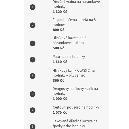
Dřevěná vitrína na náramkové
hodinky
1 120 Kč
Elegantní černá kazeta na 5
hodinek
800 Kč
Hliníková kazeta na 3
náramkové hodinky
500 Kč
Maxi kufr na hodinky
1 110 Kč
Hliníkový kufřík CLASSIC na
hodinky – bílý samet
860 Kč
Designový hliníkový kufřík na
hodinky
1 000 Kč
Cestovní pouzdro na hodinky
1 075 Kč
Lakovaná dřevěná kazeta na
šperky nebo hodinky