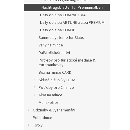
Premium-Ergänzungsblätter
Nachtragsblätter für Premiumalben
Listy do alba COMPACT A4
Listy do alba ARTLINE a alba PREMIUM
Listy do alba COMBI
Sammelsysteme für Slabs
Váhy na mince
Další příslušenství
Potřeby pro turistické medaile &
eurobankovky
Box na mince CARD
Skříně a šuplíky BEBA
Potřeby pro € mince
Alba na mince
Münzkoffer
Odznaky & Vyznamenání
Pohlednice
Fotky