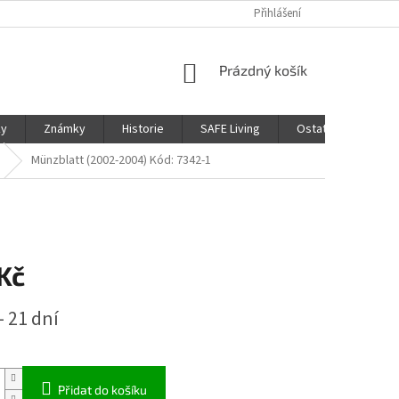
Přihlášení
NÁKUPNÍ
Prázdný košík
KOŠÍK
ky
Známky
Historie
SAFE Living
Ostatní
Moje
Münzblatt (2002-2004) Kód: 7342-1
Kč
- 21 dní
Přidat do košíku