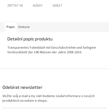
ZEPTAT SE
HLÍDAT
SDÍLET
Popis
Diskuze
Detailní popis produktu
Transparentes Folienblatt mit Einschubstreifen und farbigem
Vordruckblatt der 10€-Münzen der Jahre 2008-2010.
Z
á
p
a
Odebírat newsletter
t
Vložte svůj e-mail a my vám budeme zasílat informace o nových
í
produktech na našem e-shopu.