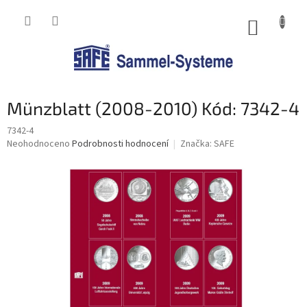
Přejít
na
NÁKUP
obsah
KOŠÍK
Münzblatt (2008-2010) Kód: 7342-4
7342-4
Průměrné
Neohodnoceno
Podrobnosti hodnocení
Značka:
SAFE
hodnocení
produktu
je
0,0
z
5
hvězdiček.