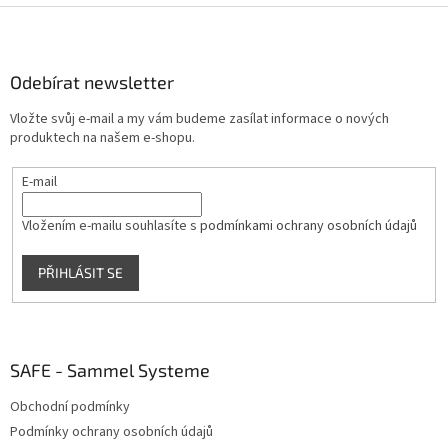
Z
á
p
a
Odebírat newsletter
t
Vložte svůj e-mail a my vám budeme zasílat informace o nových
í
produktech na našem e-shopu.
E-mail
Vložením e-mailu souhlasíte s
podmínkami ochrany osobních údajů
PŘIHLÁSIT SE
SAFE - Sammel Systeme
Obchodní podmínky
Podmínky ochrany osobních údajů