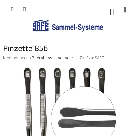
Přejít
na
NÁKUP
obsah
KOŠÍK
Pinzette 856
Průměrné
Neohodnoceno
Podrobnosti hodnocení
Značka:
SAFE
hodnocení
produktu
je
0,0
z
5
hvězdiček.