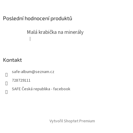
Poslední hodnocení produktů
Malá krabička na minerály
|
Hodnocení produktu je 4 z 5 hvězdiček.
Kontakt
safe-album
@
seznam.cz
728729111
SAFE Česká republika - facebook
Vytvořil Shoptet Premium