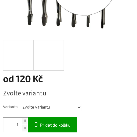
od
120 Kč
Měrná
Zvolte variantu
cena:
Varianta
Přidat do košíku