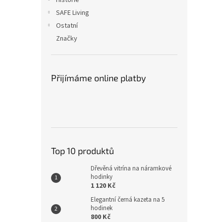
Historie
SAFE Living
Ostatní
Značky
Přijímáme online platby
Top 10 produktů
Dřevěná vitrína na náramkové
hodinky
1 120 Kč
Elegantní černá kazeta na 5
hodinek
800 Kč