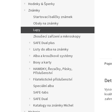
n
Hodinky & Šperky
e
Známky
l
Startovací balíčky známek
Obaly na známky
Lupy
Zkoušecí zařízení a mikroskopy
SAFE Dual plus
Listy do alba na známky
Alba a kroužkové systémy
Boxy a karty
Popi
HAWIDKY, Řezačky, Pásky,
Příslušenství
Filatelistické příslušenství
Det
Speciální alba
Vysoc
SAFE-tabs
kvali
SAFE Dual
zahrn
Katalogy na známky Michel