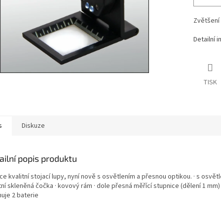
Zvětšení 
Detailní 
TISK
s
Diskuze
ailní popis produktu
e kvalitní stojací lupy, nyní nově s osvětlením a přesnou optikou. · s osvě
tní skleněná čočka · kovový rám · dole přesná měřící stupnice (dělení 1 mm) ·
uje 2 baterie