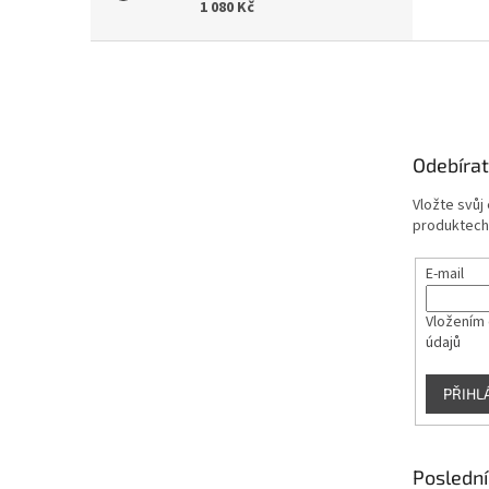
1 080 Kč
Z
á
p
a
t
Odebírat
í
Vložte svůj
produktech
E-mail
Vložením 
údajů
PŘIHL
Poslední