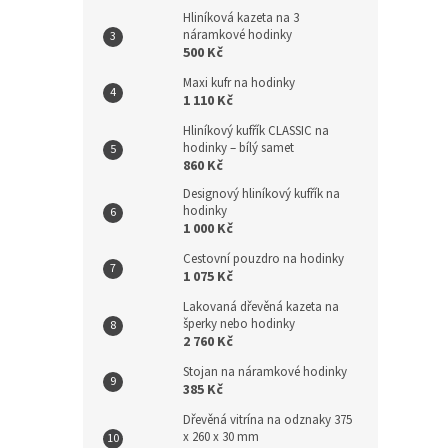
Hliníková kazeta na 3
náramkové hodinky
500 Kč
Maxi kufr na hodinky
1 110 Kč
Hliníkový kufřík CLASSIC na
hodinky – bílý samet
860 Kč
Designový hliníkový kufřík na
hodinky
1 000 Kč
Cestovní pouzdro na hodinky
1 075 Kč
Lakovaná dřevěná kazeta na
šperky nebo hodinky
2 760 Kč
Stojan na náramkové hodinky
385 Kč
Dřevěná vitrína na odznaky 375
x 260 x 30 mm