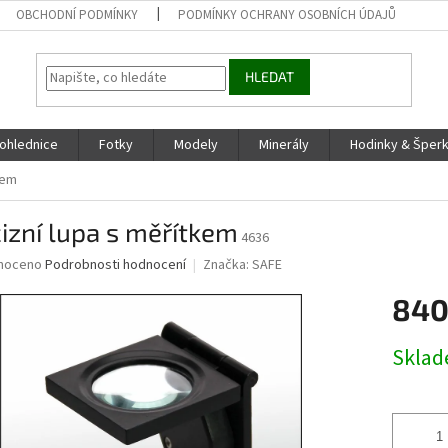
OBCHODNÍ PODMÍNKY
PODMÍNKY OCHRANY OSOBNÍCH ÚDAJŮ
HLEDAT
ohlednice
Fotky
Modely
Minerály
Hodinky & Šper
kem
izní lupa s měřítkem
4636
né
noceno
Podrobnosti hodnocení
Značka:
SAFE
ní
840
u
Měrná
Skla
cena:
ek.