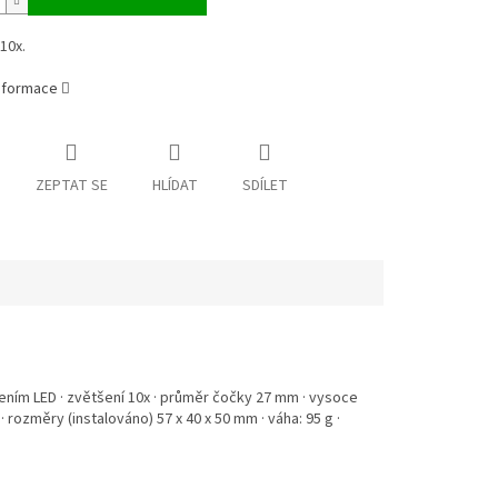
10x.
informace
ZEPTAT SE
HLÍDAT
SDÍLET
tlením LED · zvětšení 10x · průměr čočky 27 mm · vysoce
 rozměry (instalováno) 57 x 40 x 50 mm · váha: 95 g ·