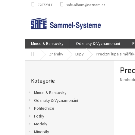
Přejít
728729111
safe-album@seznam.cz
na
obsah
Mince & Bankovky
Odznaky & Vyznamenání
P
Domů
Známky
Lupy
Precizní lupa s měřít
P
Prec
o
Přeskočit
s
Průměr
Neohod
Kategorie
kategorie
t
hodnoce
r
produkt
Mince & Bankovky
a
je
Odznaky & Vyznamenání
0,0
n
z
Pohlednice
n
5
í
Fotky
hvězdič
p
Modely
a
Minerály