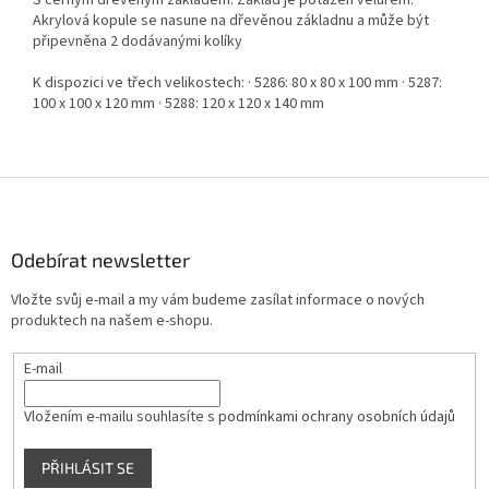
S černým dřevěným základem. Základ je potažen velurem.
Akrylová kopule se nasune na dřevěnou základnu a může být
připevněna 2 dodávanými kolíky
K dispozici ve třech velikostech: · 5286: 80 x 80 x 100 mm · 5287:
100 x 100 x 120 mm · 5288: 120 x 120 x 140 mm
Z
á
p
a
Odebírat newsletter
t
Vložte svůj e-mail a my vám budeme zasílat informace o nových
í
produktech na našem e-shopu.
E-mail
Vložením e-mailu souhlasíte s
podmínkami ochrany osobních údajů
PŘIHLÁSIT SE