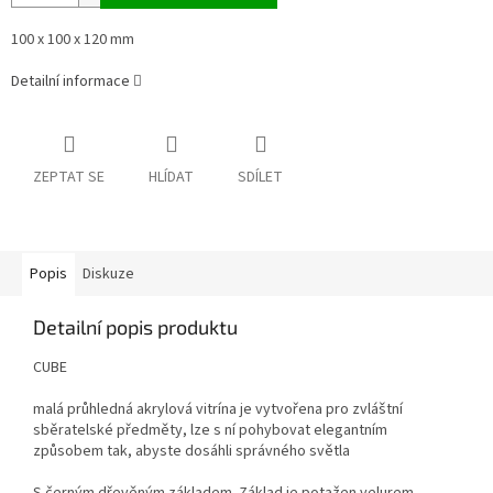
100 x 100 x 120 mm
Detailní informace
ZEPTAT SE
HLÍDAT
SDÍLET
Popis
Diskuze
Detailní popis produktu
CUBE
malá průhledná akrylová vitrína je vytvořena pro zvláštní
sběratelské předměty, lze s ní pohybovat elegantním
způsobem tak, abyste dosáhli správného světla