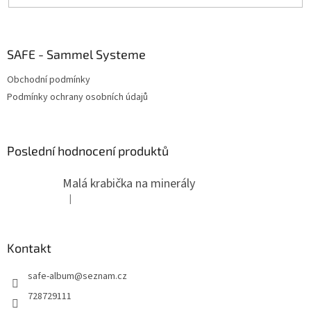
SAFE - Sammel Systeme
Obchodní podmínky
Podmínky ochrany osobních údajů
Poslední hodnocení produktů
Malá krabička na minerály
|
Hodnocení produktu je 4 z 5 hvězdiček.
Kontakt
safe-album
@
seznam.cz
728729111