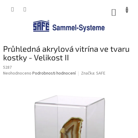
Přejít
na
NÁKUP
obsah
KOŠÍK
Průhledná akrylová vitrína ve tvaru
kostky - Velikost II
5287
Průměrné
Neohodnoceno
Podrobnosti hodnocení
Značka:
SAFE
hodnocení
produktu
je
0,0
z
5
hvězdiček.