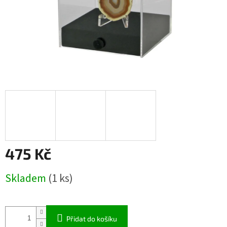
475 Kč
Měrná
Skladem
(1 ks)
cena:
Přidat do košíku