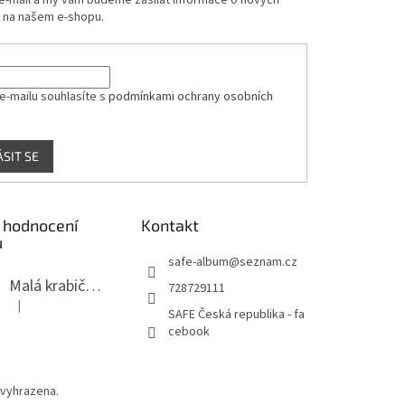
 e-mail a my vám budeme zasílat informace o nových
 na našem e-shopu.
e-mailu souhlasíte s
podmínkami ochrany osobních
ÁSIT SE
 hodnocení
Kontakt
ů
safe-album
@
seznam.cz
Malá krabička na minerály
728729111
|
Hodnocení produktu je 4 z 5 hvězdiček.
SAFE Česká republika - fa
cebook
 vyhrazena.