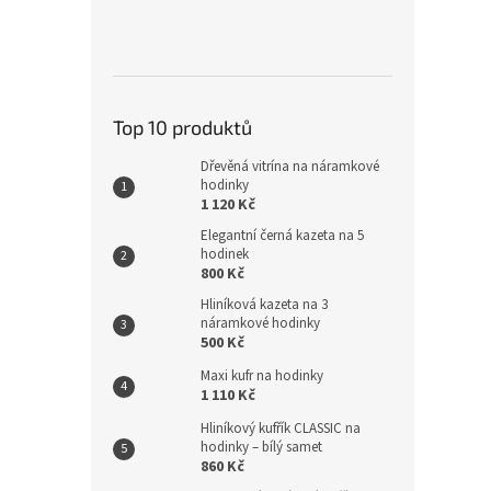
Top 10 produktů
Dřevěná vitrína na náramkové
hodinky
1 120 Kč
Elegantní černá kazeta na 5
hodinek
800 Kč
Hliníková kazeta na 3
náramkové hodinky
500 Kč
Maxi kufr na hodinky
1 110 Kč
Hliníkový kufřík CLASSIC na
hodinky – bílý samet
860 Kč