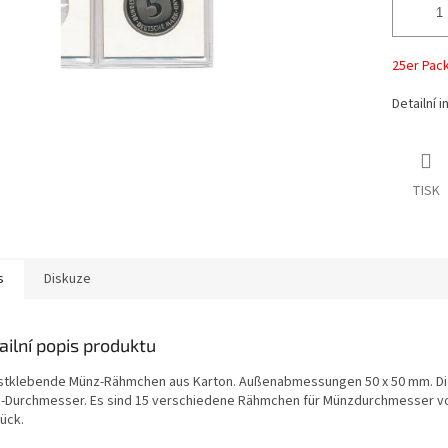
25er Pac
Detailní 
TISK
s
Diskuze
ailní popis produktu
stklebende Münz-Rähmchen aus Karton. Außenabmessungen 50 x 50 mm. D
-Durchmesser. Es sind 15 verschiedene Rähmchen für Münzdurchmesser von 
ück.