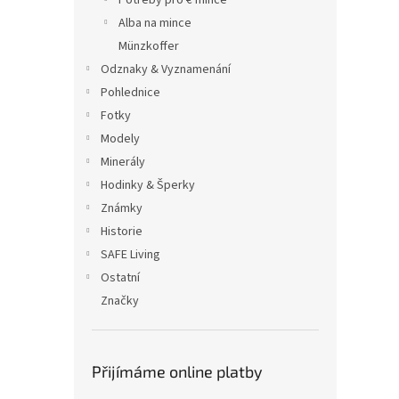
Potřeby pro € mince
Alba na mince
Münzkoffer
Odznaky & Vyznamenání
Pohlednice
Fotky
Modely
Minerály
Hodinky & Šperky
Známky
Historie
SAFE Living
Ostatní
Značky
Přijímáme online platby