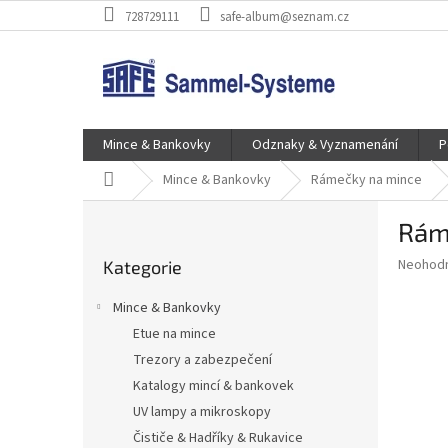
Přejít
728729111
safe-album@seznam.cz
na
obsah
Mince & Bankovky
Odznaky & Vyznamenání
P
Domů
Mince & Bankovky
Rámečky na mince
P
Ráme
o
Přeskočit
s
Průměr
Neohod
Kategorie
kategorie
t
hodnoce
r
produkt
Mince & Bankovky
a
je
Etue na mince
0,0
n
z
Trezory a zabezpečení
n
5
í
Katalogy mincí & bankovek
hvězdič
p
UV lampy a mikroskopy
a
Čističe & Hadříky & Rukavice