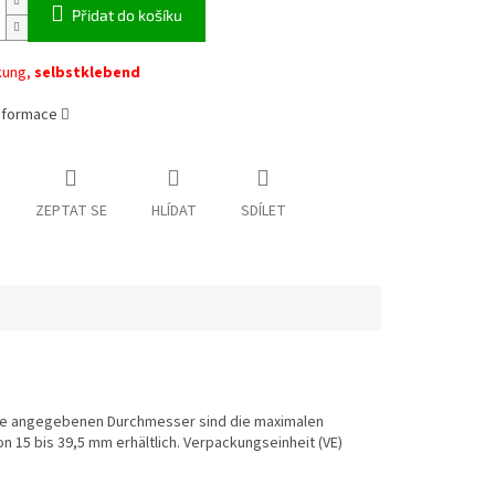
Přidat do košíku
kung,
selbstklebend
informace
ZEPTAT SE
HLÍDAT
SDÍLET
ie angegebenen Durchmesser sind die maximalen
15 bis 39,5 mm erhältlich. Verpackungseinheit (VE)