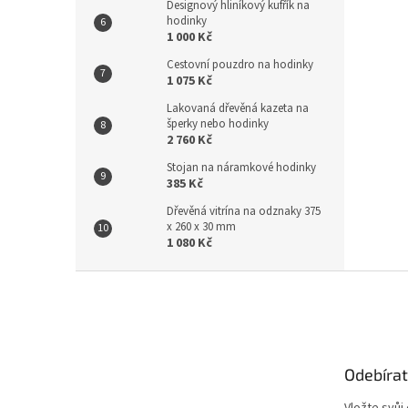
Designový hliníkový kufřík na
hodinky
1 000 Kč
Cestovní pouzdro na hodinky
1 075 Kč
Lakovaná dřevěná kazeta na
šperky nebo hodinky
2 760 Kč
Stojan na náramkové hodinky
385 Kč
Dřevěná vitrína na odznaky 375
x 260 x 30 mm
1 080 Kč
Z
á
p
a
t
Odebírat
í