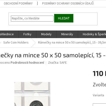
OBCHODNÍ PODMÍNKY
PODMÍNKY OCHRANY OSOBNÍCH ÚDAJŮ
HLEDAT
ohlednice
Fotky
Modely
Minerály
Hodinky & Šper
Safe Coin Holders
Rámečky na mince 50 x 50 samolepící, 15 - 39,5
čky na mince 50 x 50 samolepící, 15 
né
noceno
Podrobnosti hodnocení
Značka:
SAFE
ní
110 
u
Měrná
Zvolt
cena:
ek.
Varianta