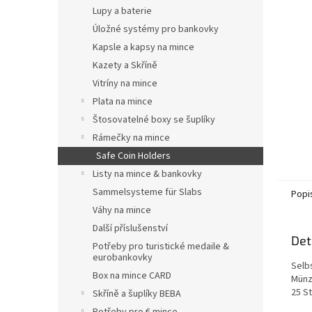
n
Lupy a baterie
e
Úložné systémy pro bankovky
l
Kapsle a kapsy na mince
Kazety a Skříně
Vitríny na mince
Plata na mince
Štosovatelné boxy se šuplíky
Rámečky na mince
Safe Coin Holders
Listy na mince & bankovky
Sammelsysteme für Slabs
Popi
Váhy na mince
Další příslušenství
Det
Potřeby pro turistické medaile &
eurobankovky
Selb
Box na mince CARD
Münz
25 St
Skříně a šuplíky BEBA