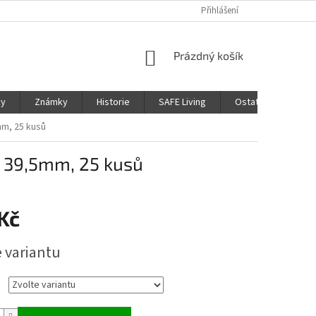
Přihlášení
NÁKUPNÍ
Prázdný košík
KOŠÍK
ky
Známky
Historie
SAFE Living
Ostatní
Moje
mm, 25 kusů
- 39,5mm, 25 kusů
Kč
e variantu