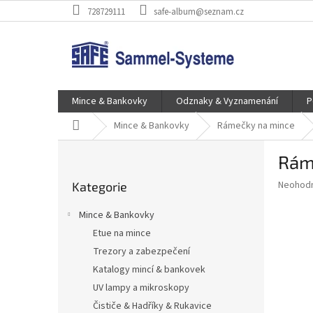
Přejít
728729111
safe-album@seznam.cz
na
obsah
Mince & Bankovky
Odznaky & Vyznamenání
P
Domů
Mince & Bankovky
Rámečky na mince
P
Ráme
o
Přeskočit
s
Průměr
Neohod
Kategorie
kategorie
t
hodnoce
r
produkt
Mince & Bankovky
a
je
Etue na mince
0,0
n
z
Trezory a zabezpečení
n
5
í
Katalogy mincí & bankovek
hvězdič
p
UV lampy a mikroskopy
a
Čističe & Hadříky & Rukavice