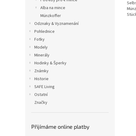
Potřeby pro € mince
Selb
Alba na mince
Münz
Stüc
Münzkoffer
Odznaky & Vyznamenání
Pohlednice
Fotky
Modely
Minerály
Hodinky & Šperky
Známky
Historie
SAFE Living
Ostatní
Značky
Přijímáme online platby