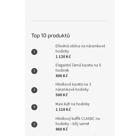
Top 10 produktů
Dřevěná vitrína na náramkové
hodinky
1 120 Kč
Elegantní černá kazeta na 5
hodinek
800 Kč
Hliníková kazeta na 3
náramkové hodinky
500 Kč
Maxi kufr na hodinky
1 110 Kč
Hliníkový kufřík CLASSIC na
hodinky – bílý samet
860 Kč