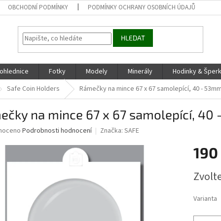
OBCHODNÍ PODMÍNKY
PODMÍNKY OCHRANY OSOBNÍCH ÚDAJŮ
HLEDAT
ohlednice
Fotky
Modely
Minerály
Hodinky & Šper
Safe Coin Holders
Rámečky na mince 67 x 67 samolepící, 40 - 53mm
čky na mince 67 x 67 samolepící, 40 
né
noceno
Podrobnosti hodnocení
Značka:
SAFE
ní
190
u
Měrná
Zvolt
cena:
ek.
Varianta