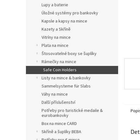
n
Lupy a baterie
e
Úložné systémy pro bankovky
l
Kapsle a kapsy na mince
Kazety a Skříně
Vitríny na mince
Plata na mince
Štosovatelné boxy se šuplíky
Rámečky na mince
Safe Coin Holders
Listy na mince & bankovky
Sammelsysteme für Slabs
Váhy na mince
Další příslušenství
Potřeby pro turistické medaile &
Popi
eurobankovky
Box na mince CARD
Det
Skříně a šuplíky BEBA