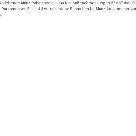
stklebende Münz-Rähmchen aus Karton. Außenabmessungen 67 x 67 mm. D
-Durchmesser. Es sind 4 verschiedene Rähmchen für Münzdurchmesser von 4
k.