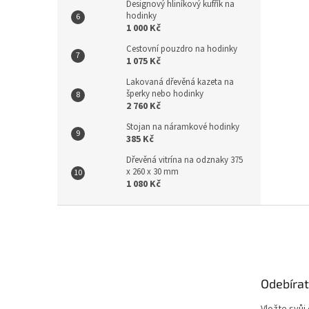
Designový hliníkový kufřík na
hodinky
1 000 Kč
Cestovní pouzdro na hodinky
1 075 Kč
Lakovaná dřevěná kazeta na
šperky nebo hodinky
2 760 Kč
Stojan na náramkové hodinky
385 Kč
Dřevěná vitrína na odznaky 375
x 260 x 30 mm
1 080 Kč
Z
á
p
a
t
Odebírat
í