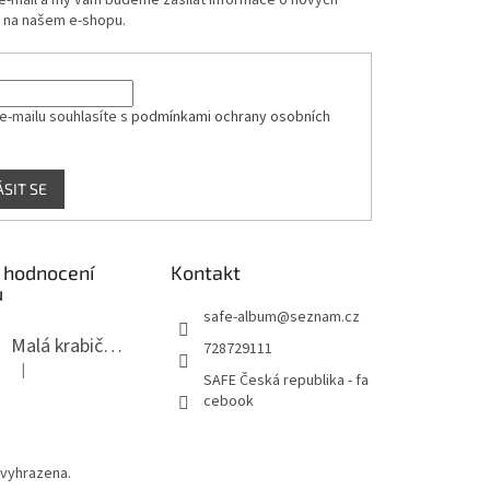
 e-mail a my vám budeme zasílat informace o nových
 na našem e-shopu.
e-mailu souhlasíte s
podmínkami ochrany osobních
ÁSIT SE
 hodnocení
Kontakt
ů
safe-album
@
seznam.cz
Malá krabička na minerály
728729111
|
Hodnocení produktu je 4 z 5 hvězdiček.
SAFE Česká republika - fa
cebook
 vyhrazena.