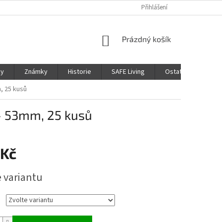
Přihlášení
NÁKUPNÍ
Prázdný košík
KOŠÍK
ky
Známky
Historie
SAFE Living
Ostatní
Moje
, 25 kusů
- 53mm, 25 kusů
 Kč
e variantu