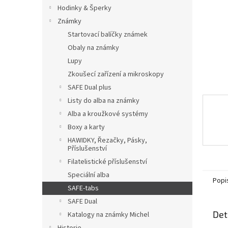
n
Hodinky & Šperky
e
Známky
l
Startovací balíčky známek
Obaly na známky
Lupy
Zkoušecí zařízení a mikroskopy
SAFE Dual plus
Listy do alba na známky
Alba a kroužkové systémy
Boxy a karty
HAWIDKY, Řezačky, Pásky,
Příslušenství
Filatelistické příslušenství
Speciální alba
Popi
SAFE-tabs
SAFE Dual
Det
Katalogy na známky Michel