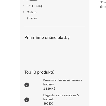
Historie
· 33
SAFE Living
Höhe
Ostatní
Značky
Přijímáme online platby
Top 10 produktů
Dřevěná vitrína na náramkové
hodinky
1 120 Kč
Elegantní černá kazeta na 5
hodinek
800 Kč