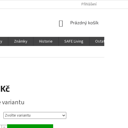
Přihlášení
NÁKUPNÍ
Prázdný košík
KOŠÍK
ky
Známky
Historie
SAFE Living
Ostatní
Moje
 Kč
e variantu