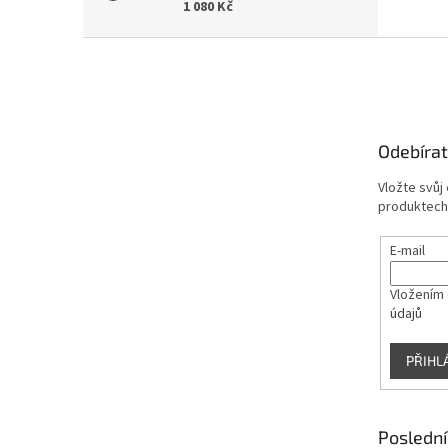
1 080 Kč
Z
á
p
a
t
Odebírat
í
Vložte svůj
produktech
E-mail
Vložením 
údajů
PŘIHL
Poslední