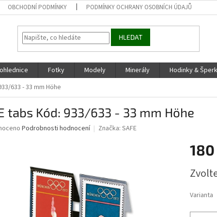
OBCHODNÍ PODMÍNKY
PODMÍNKY OCHRANY OSOBNÍCH ÚDAJŮ
HLEDAT
ohlednice
Fotky
Modely
Minerály
Hodinky & Šper
933/633 - 33 mm Höhe
E tabs Kód: 933/633 - 33 mm Höhe
né
noceno
Podrobnosti hodnocení
Značka:
SAFE
ní
180
u
Měrná
Zvolt
cena:
ek.
Varianta