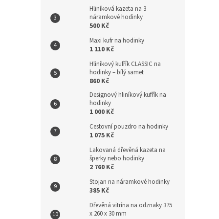
Hliníková kazeta na 3
náramkové hodinky
500 Kč
Maxi kufr na hodinky
1 110 Kč
Hliníkový kufřík CLASSIC na
hodinky – bílý samet
860 Kč
Designový hliníkový kufřík na
hodinky
1 000 Kč
Cestovní pouzdro na hodinky
1 075 Kč
Lakovaná dřevěná kazeta na
šperky nebo hodinky
2 760 Kč
Stojan na náramkové hodinky
385 Kč
Dřevěná vitrína na odznaky 375
x 260 x 30 mm