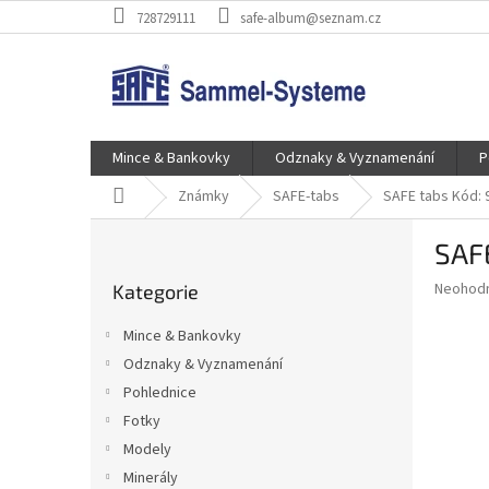
Přejít
728729111
safe-album@seznam.cz
na
obsah
Mince & Bankovky
Odznaky & Vyznamenání
P
Domů
Známky
SAFE-tabs
SAFE tabs Kód: 
P
SAF
o
Přeskočit
s
Průměr
Neohod
Kategorie
kategorie
t
hodnoce
r
produkt
Mince & Bankovky
a
je
Odznaky & Vyznamenání
0,0
n
z
Pohlednice
n
5
í
Fotky
hvězdič
p
Modely
a
Minerály