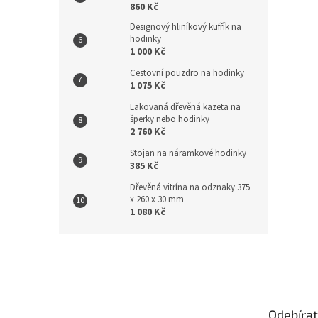
860 Kč
Designový hliníkový kufřík na
hodinky
1 000 Kč
Cestovní pouzdro na hodinky
1 075 Kč
Lakovaná dřevěná kazeta na
šperky nebo hodinky
2 760 Kč
Stojan na náramkové hodinky
385 Kč
Dřevěná vitrína na odznaky 375
x 260 x 30 mm
1 080 Kč
Z
á
p
a
t
Odebírat