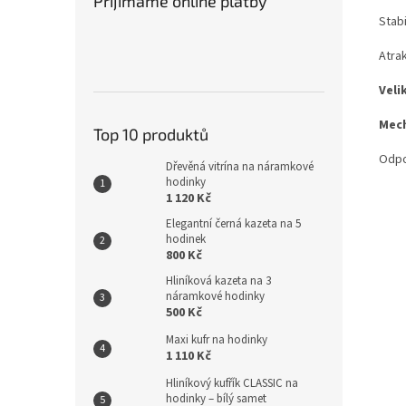
Přijímáme online platby
Stab
Atra
Veli
Mech
Top 10 produktů
Odpov
Dřevěná vitrína na náramkové
hodinky
1 120 Kč
Elegantní černá kazeta na 5
hodinek
800 Kč
Hliníková kazeta na 3
náramkové hodinky
500 Kč
Maxi kufr na hodinky
1 110 Kč
Hliníkový kufřík CLASSIC na
hodinky – bílý samet