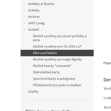
n
Hodinky & Šperky
e
Známky
l
Historie
SAFE Living
Ostatní
Úložné systémy pro psací potřeby a
pera
Uložné systémy pro CD, DVD a LP
Alba a pořadače
Úložné systémy pro Lego figurky
Popi
Úložné kazety "Leonardo"
Sběratelské karty
Sportovní karty a autogramy
Det
Příslušenství pro práci a studium
Skvě
Značky
V zák
Rozši