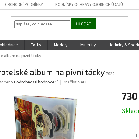
OBCHODNÍ PODMÍNKY
PODMÍNKY OCHRANY OSOBNÍCH ÚDAJŮ
HLEDAT
ohlednice
Fotky
Modely
Minerály
Hodinky & Šper
é album na pivní tácky
atelské album na pivní tácky
7922
né
noceno
Podrobnosti hodnocení
Značka:
SAFE
ní
730
u
Měrná
Skla
cena:
ek.