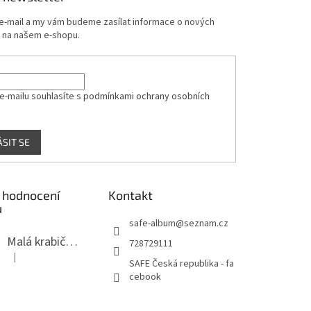
 e-mail a my vám budeme zasílat informace o nových
 na našem e-shopu.
e-mailu souhlasíte s
podmínkami ochrany osobních
ÁSIT SE
 hodnocení
Kontakt
ů
safe-album
@
seznam.cz
Malá krabička na minerály
728729111
|
Hodnocení produktu je 4 z 5 hvězdiček.
SAFE Česká republika - fa
cebook