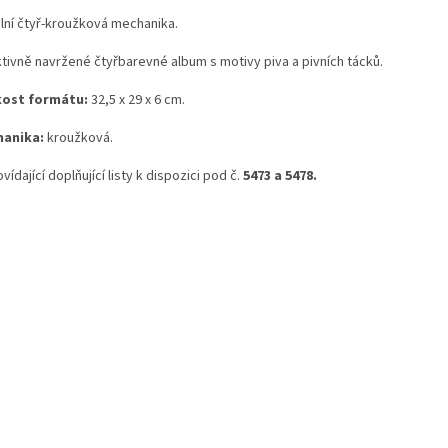
ilní čtyř-kroužková mechanika.
ktivně navržené čtyřbarevné album s motivy piva a pivních tácků.
kost formátu:
32,5 x 29 x 6 cm.
anika:
kroužková.
ídající doplňující listy k dispozici pod č.
5473 a 5478.