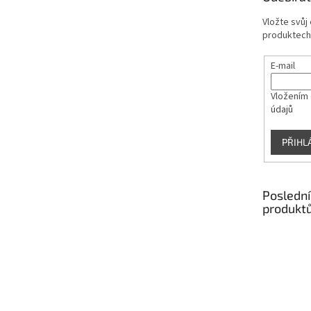
í
Vložte svůj
produktech
E-mail
Vložením 
údajů
PŘIHL
Poslední
produkt