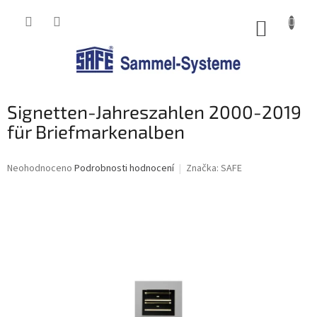
Přejít
na
NÁKUP
obsah
KOŠÍK
Signetten-Jahreszahlen 2000-2019
für Briefmarkenalben
Průměrné
Neohodnoceno
Podrobnosti hodnocení
Značka:
SAFE
hodnocení
produktu
je
0,0
z
5
hvězdiček.