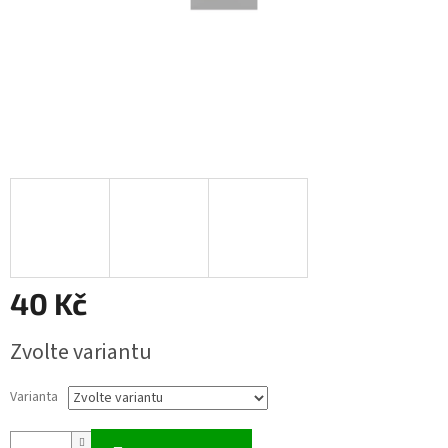
40 Kč
Měrná
Zvolte variantu
cena:
Varianta