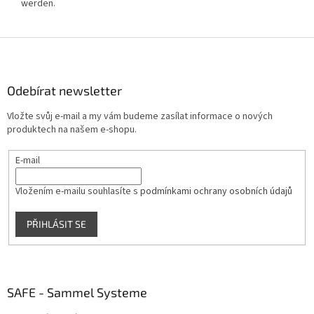
werden.
Z
á
p
a
Odebírat newsletter
t
Vložte svůj e-mail a my vám budeme zasílat informace o nových
í
produktech na našem e-shopu.
E-mail
Vložením e-mailu souhlasíte s
podmínkami ochrany osobních údajů
PŘIHLÁSIT SE
SAFE - Sammel Systeme