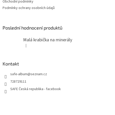
Obchodní podmínky
Podmínky ochrany osobních údajů
Poslední hodnocení produktů
Malá krabička na minerály
|
Hodnocení produktu je 4 z 5 hvězdiček.
Kontakt
safe-album
@
seznam.cz
728729111
SAFE Česká republika - facebook