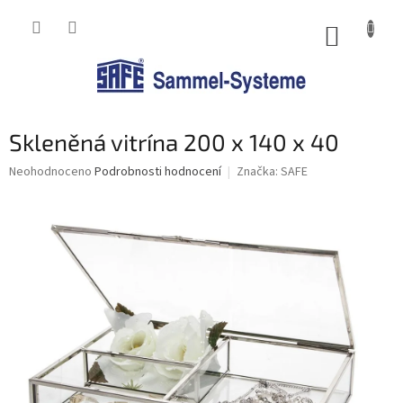
Přejít
na
NÁKUP
obsah
KOŠÍK
Skleněná vitrína 200 x 140 x 40
Průměrné
Neohodnoceno
Podrobnosti hodnocení
Značka:
SAFE
hodnocení
produktu
je
0,0
z
5
hvězdiček.