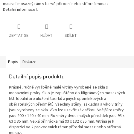
masivní mosazný rám v barvě přírodní nebo stříbrná mosaz
Detailní informace
ZEPTAT SE
HLÍDAT
SDÍLET
Popis
Diskuze
Detailní popis produktu
Krásné, ručně vyráběné malé vitríny vyrobené ze skla s
mosaznými prvky. Sklo je zapuštěno do filigránových mosazných
lišt. Ideální pro uložení šperků a jiných upomínkových a
sběratelských předmětů. Všechny stěny, základna a víko vitríny
jsou vyrobeny ze skla. Víko lze uzavřít závlačkou. Vnější rozměry
jsou 200 x 140 x 40 mm. Rozměry dvou malých přihrádek jsou 93 x
63 x 35 mm. Velká přihrádka má 93 x 132 x 35 mm. Vitrína je k
dispozici ve 2 provedeních rámu: přírodní mosaz nebo stříbrná
mosaz.