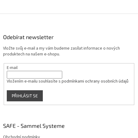
Z
á
p
a
Odebírat newsletter
t
Vložte svůj e-mail a my vám budeme zasílat informace o nových
í
produktech na našem e-shopu.
E-mail
Vložením e-mailu souhlasíte s
podmínkami ochrany osobních údajů
PŘIHLÁSIT SE
SAFE - Sammel Systeme
Obchodní podmínky