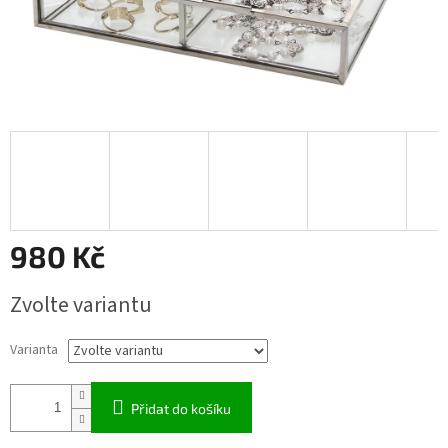
980 Kč
Měrná
Zvolte variantu
cena:
Varianta
Přidat do košíku