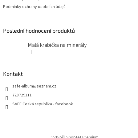
Podmínky ochrany osobních údajů
Poslední hodnocení produktů
Malá krabička na minerály
|
Hodnocení produktu je 4 z 5 hvězdiček.
Kontakt
safe-album
@
seznam.cz
728729111
SAFE Česká republika - facebook
Vytvořil Shoptet Premium