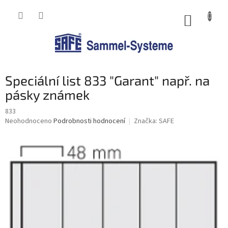
Přejít
na
NÁKUP
obsah
KOŠÍK
Speciální list 833 "Garant" např. na
pásky známek
833
Průměrné
Neohodnoceno
Podrobnosti hodnocení
Značka:
SAFE
hodnocení
produktu
je
0,0
z
5
hvězdiček.