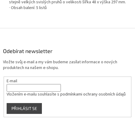
stejně velkých svislých pruhů o velikosti šířka 48 x výška 297 mm.
· Obsah balení: 5 listů
Z
á
p
a
Odebírat newsletter
t
Vložte svůj e-mail a my vám budeme zasílat informace o nových
í
produktech na našem e-shopu.
E-mail
Vložením e-mailu souhlasíte s
podmínkami ochrany osobních údajů
PŘIHLÁSIT SE