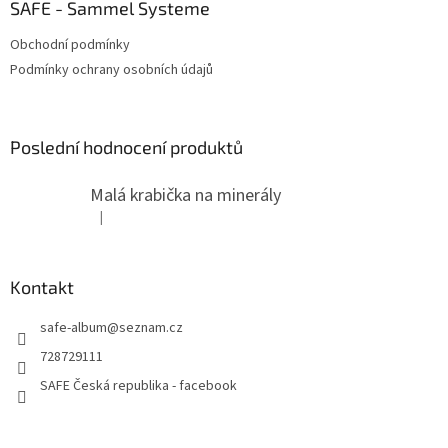
SAFE - Sammel Systeme
Obchodní podmínky
Podmínky ochrany osobních údajů
Poslední hodnocení produktů
Malá krabička na minerály
|
Hodnocení produktu je 4 z 5 hvězdiček.
Kontakt
safe-album
@
seznam.cz
728729111
SAFE Česká republika - facebook