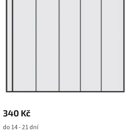
340 Kč
Měrná
do 14 - 21 dní
cena: