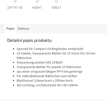
ZEPTAT SE
HLÍDAT
SDÍLET
Popis
Diskuze
Detailní popis produktu
Speziell für Compact A4-Ringbinder entwickelt:
10 stabile, transparente Blätter für 15 Stück 50 x 50 mm
Rähmchen.
Verpackungseinheit (VE) 10 Blatt
transparente Blätter für jeweils 15 Rähmchen
aus einer strapazierfähigen PP-Folie gefertigt
Für selbstklebende Rähmchen zum Heften
Blattformat 210mm breit x 255mm hoch.
4er-Lochung, Lochabstände 80 x 80 x 80mm
Z