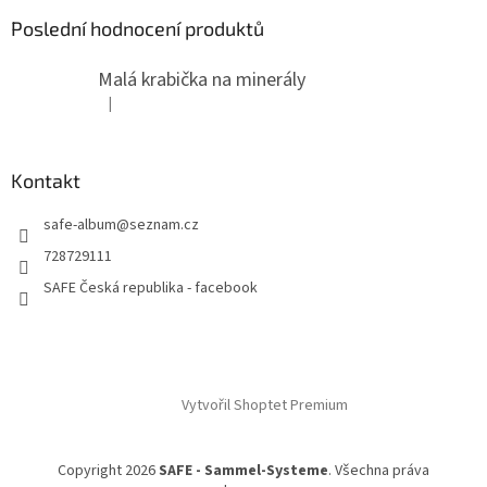
Poslední hodnocení produktů
Malá krabička na minerály
|
Hodnocení produktu je 4 z 5 hvězdiček.
Kontakt
safe-album
@
seznam.cz
728729111
SAFE Česká republika - facebook
Vytvořil Shoptet Premium
Copyright 2026
SAFE - Sammel-Systeme
. Všechna práva