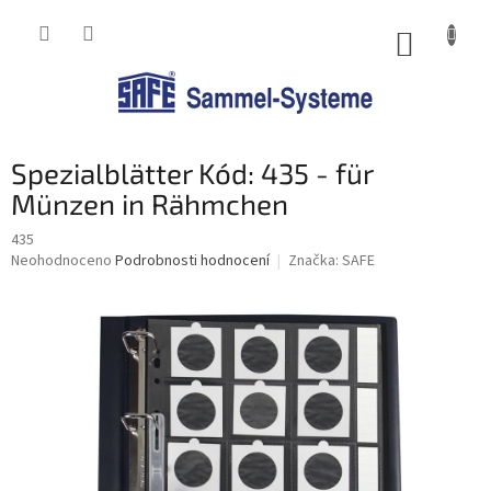
Přejít
na
NÁKUP
obsah
KOŠÍK
Spezialblätter Kód: 435 - für
Münzen in Rähmchen
435
Průměrné
Neohodnoceno
Podrobnosti hodnocení
Značka:
SAFE
hodnocení
produktu
je
0,0
z
5
hvězdiček.