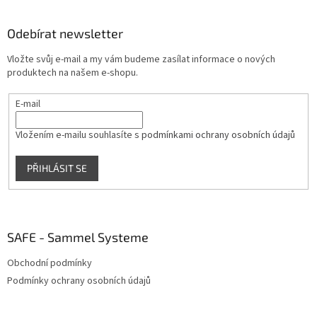
á
p
a
Odebírat newsletter
t
Vložte svůj e-mail a my vám budeme zasílat informace o nových
í
produktech na našem e-shopu.
E-mail
Vložením e-mailu souhlasíte s
podmínkami ochrany osobních údajů
PŘIHLÁSIT SE
SAFE - Sammel Systeme
Obchodní podmínky
Podmínky ochrany osobních údajů