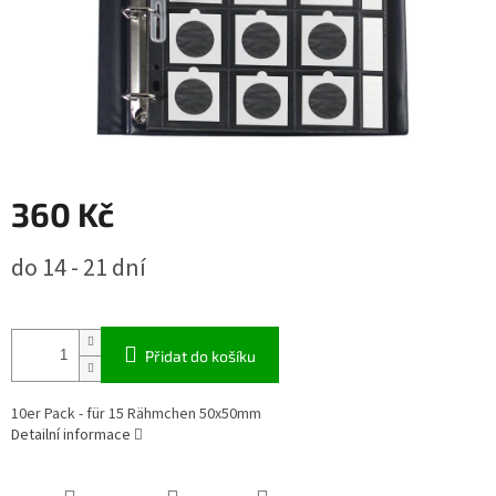
360 Kč
Měrná
do 14 - 21 dní
cena:
Přidat do košíku
10er Pack - für 15 Rähmchen 50x50mm
Detailní informace