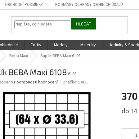
OBCHODNÍ PODMÍNKY
PODMÍNKY OCHRANY OSOBNÍCH ÚDAJŮ
HLEDAT
ohlednice
Fotky
Modely
Minerály
Hodinky & Šper
Beba Maxi
Šuplík BEBA Maxi 6108
lík BEBA Maxi 6108
6108
né
noceno
Podrobnosti hodnocení
Značka:
SAFE
ní
370
u
Měrná
do 14 
cena:
ek.