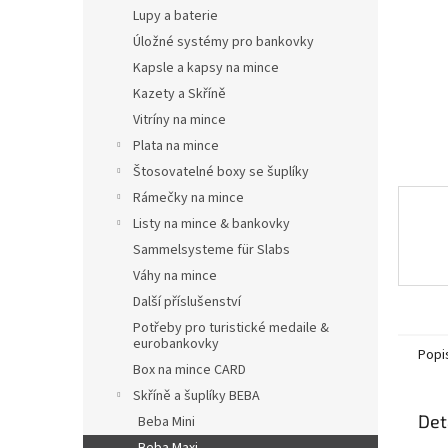
n
Lupy a baterie
e
Úložné systémy pro bankovky
l
Kapsle a kapsy na mince
Kazety a Skříně
Vitríny na mince
Plata na mince
Štosovatelné boxy se šuplíky
Rámečky na mince
Listy na mince & bankovky
Sammelsysteme für Slabs
Váhy na mince
Další příslušenství
Potřeby pro turistické medaile &
eurobankovky
Popi
Box na mince CARD
Skříně a šuplíky BEBA
Det
Beba Mini