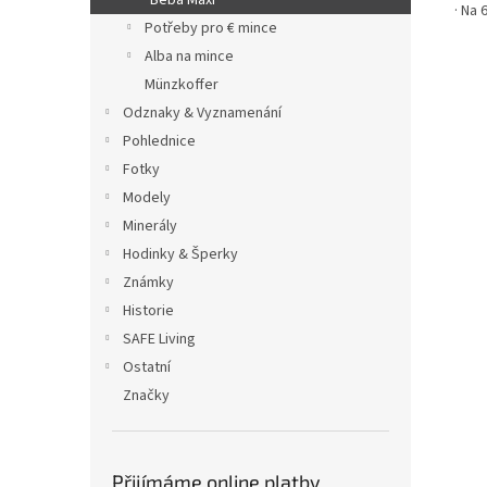
Beba Maxi
· Na 
Potřeby pro € mince
Alba na mince
Münzkoffer
Odznaky & Vyznamenání
Pohlednice
Fotky
Modely
Minerály
Hodinky & Šperky
Známky
Historie
SAFE Living
Ostatní
Značky
Přijímáme online platby