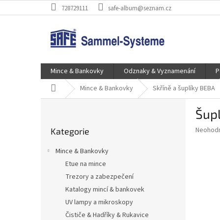
Přejít
728729111
safe-album@seznam.cz
na
obsah
Mince & Bankovky
Odznaky & Vyznamenání
P
Domů
Mince & Bankovky
Skříně a šuplíky BEBA
P
Šup
o
Přeskočit
s
Průměr
Neohod
Kategorie
kategorie
t
hodnoce
r
produkt
Mince & Bankovky
a
je
Etue na mince
0,0
n
z
Trezory a zabezpečení
n
5
í
Katalogy mincí & bankovek
hvězdič
p
UV lampy a mikroskopy
a
Čističe & Hadříky & Rukavice