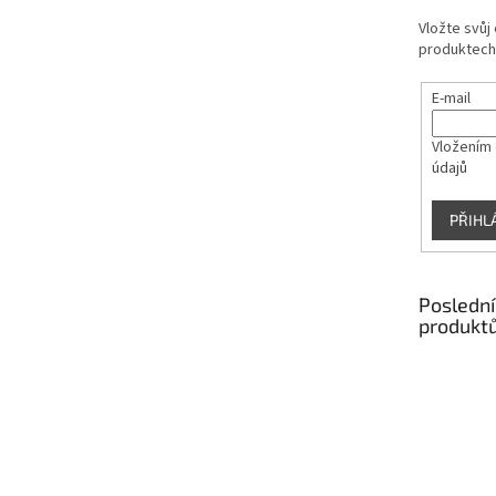
Vložte svůj
produktech
E-mail
Vložením 
údajů
PŘIHL
Poslední
produkt