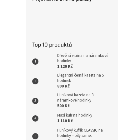
Top 10 produktů
Dřevěná vitrína na náramkové
hodinky
1 120 Kč
Elegantní černá kazeta na 5
hodinek
800 Kč
Hliníková kazeta na 3
náramkové hodinky
500 Kč
Maxi kufr na hodinky
1 110 Kč
Hliníkový kufřík CLASSIC na
hodinky – bílý samet