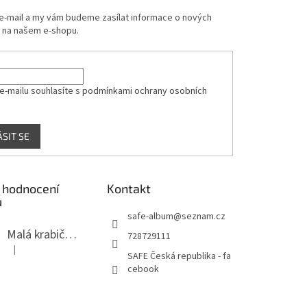
 e-mail a my vám budeme zasílat informace o nových
 na našem e-shopu.
e-mailu souhlasíte s
podmínkami ochrany osobních
ÁSIT SE
 hodnocení
Kontakt
ů
safe-album
@
seznam.cz
Malá krabička na minerály
728729111
|
Hodnocení produktu je 4 z 5 hvězdiček.
SAFE Česká republika - fa
cebook