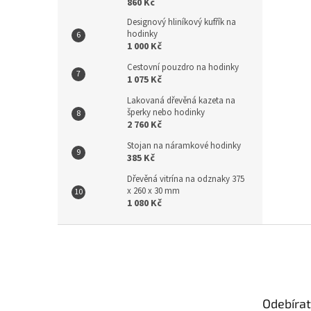
860 Kč
Designový hliníkový kufřík na
hodinky
1 000 Kč
Cestovní pouzdro na hodinky
1 075 Kč
Lakovaná dřevěná kazeta na
šperky nebo hodinky
2 760 Kč
Stojan na náramkové hodinky
385 Kč
Dřevěná vitrína na odznaky 375
x 260 x 30 mm
1 080 Kč
Z
á
p
a
t
Odebírat
í