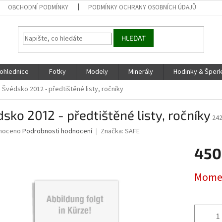
OBCHODNÍ PODMÍNKY
PODMÍNKY OCHRANY OSOBNÍCH ÚDAJŮ
HLEDAT
ohlednice
Fotky
Modely
Minerály
Hodinky & Šper
Švédsko 2012 - předtištěné listy, ročníky
sko 2012 - předtištěné listy, ročníky
24
né
noceno
Podrobnosti hodnocení
Značka:
SAFE
ní
450
u
Měrná
Momen
cena:
ek.