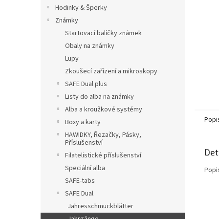
n
Hodinky & Šperky
e
Známky
l
Startovací balíčky známek
Obaly na známky
Lupy
Zkoušecí zařízení a mikroskopy
SAFE Dual plus
Listy do alba na známky
Alba a kroužkové systémy
Popi
Boxy a karty
HAWIDKY, Řezačky, Pásky,
Příslušenství
Det
Filatelistické příslušenství
Speciální alba
Popi
SAFE-tabs
SAFE Dual
Jahresschmuckblätter