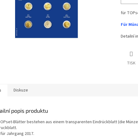
für TOPs
Für Münz
Detailní 
TISK
s
Diskuze
ailní popis produktu
TOPset-Blätter bestehen aus einem transparenten Eindrückblatt (die Münzen
ruckblatt.
 für Jahrgang 2017.