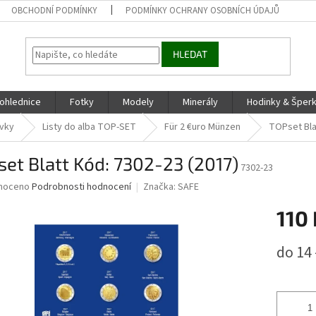
OBCHODNÍ PODMÍNKY
PODMÍNKY OCHRANY OSOBNÍCH ÚDAJŮ
HLEDAT
ohlednice
Fotky
Modely
Minerály
Hodinky & Šper
ovky
Listy do alba TOP-SET
Für 2 €uro Münzen
TOPset Bla
et Blatt Kód: 7302-23 (2017)
7302-23
né
noceno
Podrobnosti hodnocení
Značka:
SAFE
ní
110 
u
Měrná
do 14 
cena:
ek.