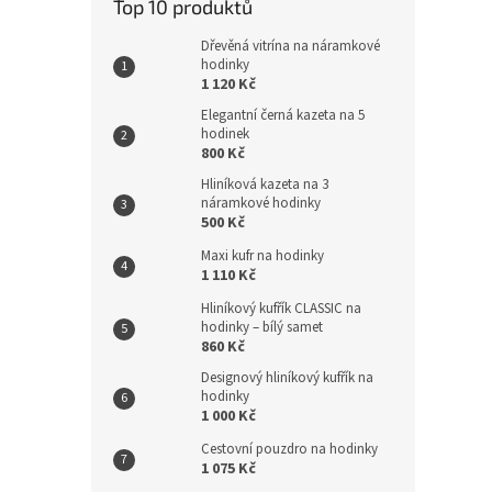
Top 10 produktů
Dřevěná vitrína na náramkové
hodinky
1 120 Kč
Elegantní černá kazeta na 5
hodinek
800 Kč
Hliníková kazeta na 3
náramkové hodinky
500 Kč
Maxi kufr na hodinky
1 110 Kč
Hliníkový kufřík CLASSIC na
hodinky – bílý samet
860 Kč
Designový hliníkový kufřík na
hodinky
1 000 Kč
Cestovní pouzdro na hodinky
1 075 Kč