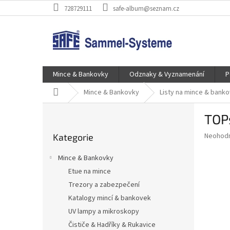
Přejít
728729111
safe-album@seznam.cz
na
obsah
Mince & Bankovky
Odznaky & Vyznamenání
P
Domů
Mince & Bankovky
Listy na mince & bank
P
TOPs
o
Přeskočit
s
Průměr
Neohod
Kategorie
kategorie
t
hodnoce
r
produkt
Mince & Bankovky
a
je
Etue na mince
0,0
n
z
Trezory a zabezpečení
n
5
í
Katalogy mincí & bankovek
hvězdič
p
UV lampy a mikroskopy
a
Čističe & Hadříky & Rukavice