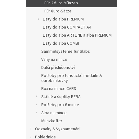
Für 2 €uro Münzen
Für €uro-Sätze
Listy do alba PREMIUM
Listy do alba COMPACT A4
Listy do alba ARTLINE a alba PREMIUM
Listy do alba COMBI
Sammelsysteme für Slabs
Váhy na mince
Další příslušenství
Potřeby pro turistické medaile &
eurobankovky
Box na mince CARD
Skříně a šuplíky BEBA
Potřeby pro € mince
Alba na mince
Münzkoffer
Odznaky & Vyznamenání
Pohlednice