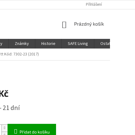
Přihlášení
NÁKUPNÍ
Prázdný košík
KOŠÍK
ky
Známky
Historie
SAFE Living
Ostatní
Moje
tt Kód: 7302-23 (2017)
Kč
- 21 dní
Přidat do košíku