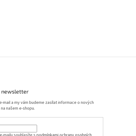
 newsletter
 e-mail a my vám budeme zasílat informace o nových
 na našem e-shopu.
e-mailu souhlasíte s
podmínkami ochrany osobních