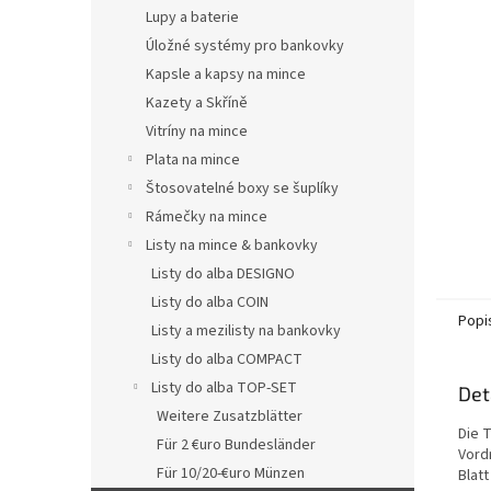
n
Lupy a baterie
e
Úložné systémy pro bankovky
l
Kapsle a kapsy na mince
Kazety a Skříně
Vitríny na mince
Plata na mince
Štosovatelné boxy se šuplíky
Rámečky na mince
Listy na mince & bankovky
Listy do alba DESIGNO
Listy do alba COIN
Popi
Listy a mezilisty na bankovky
Listy do alba COMPACT
Listy do alba TOP-SET
Det
Weitere Zusatzblätter
Die 
Für 2 €uro Bundesländer
Vord
Für 10/20-€uro Münzen
Blatt