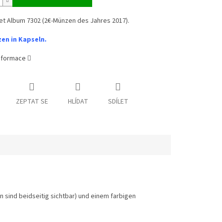
et Album 7302 (2€-Münzen des Jahres 2017).
en in Kapseln.
informace
ZEPTAT SE
HLÍDAT
SDÍLET
 sind beidseitig sichtbar) und einem farbigen