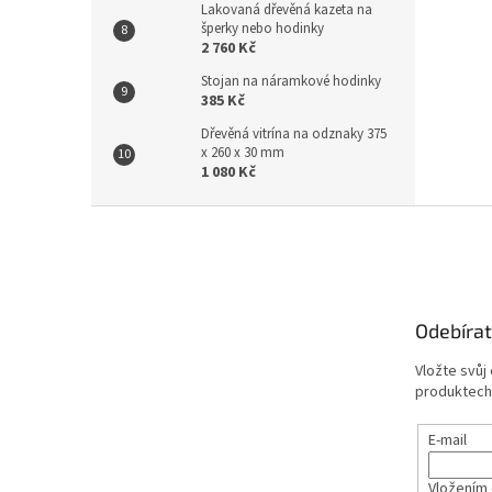
Lakovaná dřevěná kazeta na
šperky nebo hodinky
2 760 Kč
Stojan na náramkové hodinky
385 Kč
Dřevěná vitrína na odznaky 375
x 260 x 30 mm
1 080 Kč
Z
á
p
a
t
Odebírat
í
Vložte svůj
produktech
E-mail
Vložením 