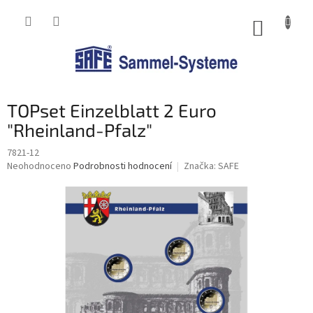
Přejít
na
NÁKUP
obsah
KOŠÍK
TOPset Einzelblatt 2 Euro
"Rheinland-Pfalz"
7821-12
Průměrné
Neohodnoceno
Podrobnosti hodnocení
Značka:
SAFE
hodnocení
produktu
je
0,0
z
5
hvězdiček.