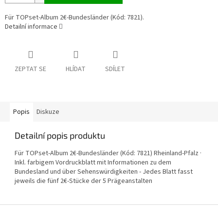
Für TOPset-Album 2€-Bundesländer (Kód: 7821).
Detailní informace
ZEPTAT SE
HLÍDAT
SDÍLET
Popis
Diskuze
Detailní popis produktu
Für TOPset-Album 2€-Bundesländer (Kód: 7821) Rheinland-Pfalz ·
Inkl. farbigem Vordruckblatt mit Informationen zu dem
Bundesland und über Sehenswürdigkeiten - Jedes Blatt fasst
jeweils die fünf 2€-Stücke der 5 Prägeanstalten
Z