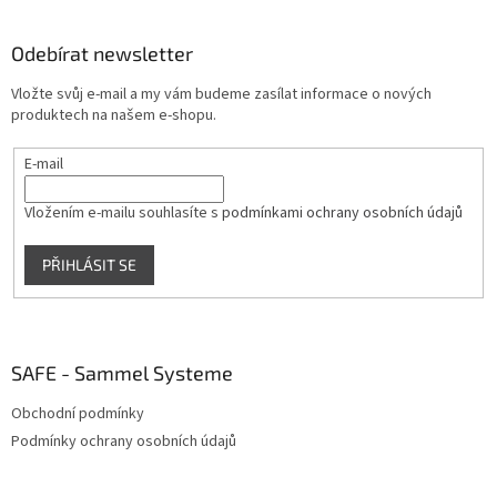
á
p
a
Odebírat newsletter
t
Vložte svůj e-mail a my vám budeme zasílat informace o nových
í
produktech na našem e-shopu.
E-mail
Vložením e-mailu souhlasíte s
podmínkami ochrany osobních údajů
PŘIHLÁSIT SE
SAFE - Sammel Systeme
Obchodní podmínky
Podmínky ochrany osobních údajů