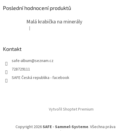
Poslední hodnocení produktů
Malá krabička na minerály
|
Hodnocení produktu je 4 z 5 hvězdiček.
Kontakt
safe-album
@
seznam.cz
728729111
SAFE Česká republika - facebook
Vytvořil Shoptet Premium
Copyright 2026
SAFE - Sammel-Systeme
. Všechna práva