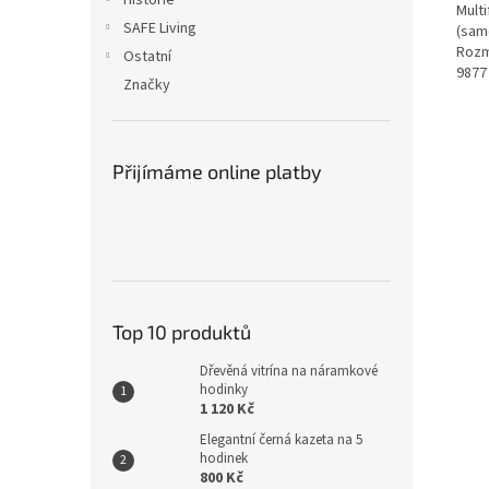
Historie
Multi
SAFE Living
(samo
Rozm
Ostatní
9877
Značky
Přijímáme online platby
Top 10 produktů
Dřevěná vitrína na náramkové
hodinky
1 120 Kč
Elegantní černá kazeta na 5
hodinek
800 Kč