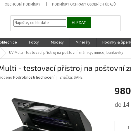
OBCHODNÍ PODMÍNKY
PODMÍNKY OCHRANY OSOBNÍCH ÚDAJŮ
HLEDAT
ohlednice
Fotky
Modely
Minerály
Hodinky & Šper
UV-Multi - testovací přístroj na poštovní známky, mince, bankovky
ulti - testovací přístroj na poštovní
né
noceno
Podrobnosti hodnocení
Značka:
SAFE
ní
980
u
Měrná
do 14 
cena:
ek.