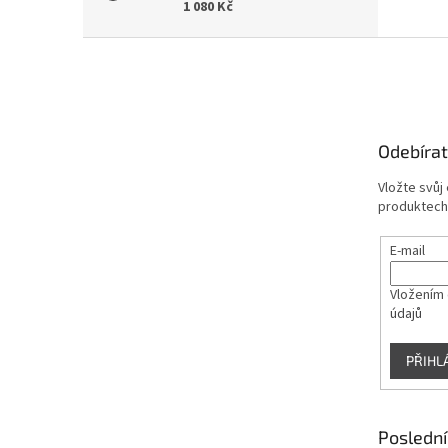
1 080 Kč
Z
á
p
a
t
Odebírat
í
Vložte svůj
produktech
E-mail
Vložením 
údajů
PŘIHL
Poslední