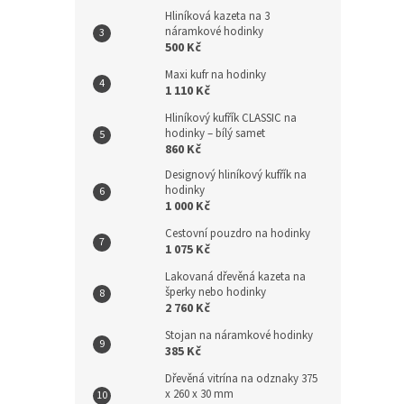
Hliníková kazeta na 3
náramkové hodinky
500 Kč
Maxi kufr na hodinky
1 110 Kč
Hliníkový kufřík CLASSIC na
hodinky – bílý samet
860 Kč
Designový hliníkový kufřík na
hodinky
1 000 Kč
Cestovní pouzdro na hodinky
1 075 Kč
Lakovaná dřevěná kazeta na
šperky nebo hodinky
2 760 Kč
Stojan na náramkové hodinky
385 Kč
Dřevěná vitrína na odznaky 375
x 260 x 30 mm