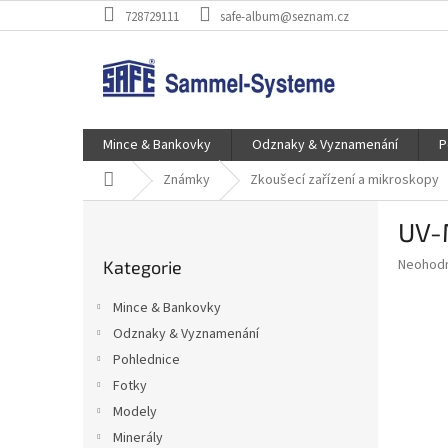
Přejít
728729111
safe-album@seznam.cz
na
obsah
Mince & Bankovky
Odznaky & Vyznamenání
P
Domů
Známky
Zkoušecí zařízení a mikroskopy
P
UV-M
o
Přeskočit
s
Průměr
Neohod
Kategorie
kategorie
t
hodnoce
r
produkt
Mince & Bankovky
a
je
Odznaky & Vyznamenání
0,0
n
z
Pohlednice
n
5
í
Fotky
hvězdič
p
Modely
a
Minerály