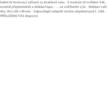
fun€ní UV testovací zařízení za atraktivní cenu. · S modrým UV světlem 4 W,
statně přepínatelné) a skládací lupa... · ... se zvětšením 2,5x. · Skládací zař
ěry: 80 x 165 x 90 mm. · Odpovídající adaptér možno objednat pod č. 1061 ·
 PŘÍSLUŠENSTVÍ k dispozici.