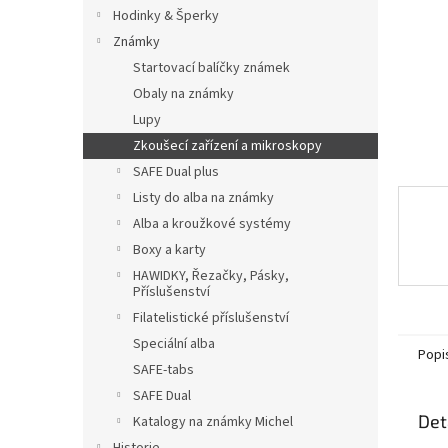
n
Hodinky & Šperky
e
Známky
l
Startovací balíčky známek
Obaly na známky
Lupy
Zkoušecí zařízení a mikroskopy
SAFE Dual plus
Listy do alba na známky
Alba a kroužkové systémy
Boxy a karty
HAWIDKY, Řezačky, Pásky,
Příslušenství
Filatelistické příslušenství
Speciální alba
Popi
SAFE-tabs
SAFE Dual
Det
Katalogy na známky Michel