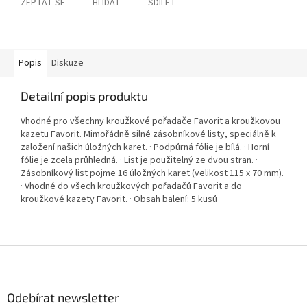
ZEPTAT SE
HLÍDAT
SDÍLET
Popis
Diskuze
Detailní popis produktu
Vhodné pro všechny kroužkové pořadače Favorit a kroužkovou
kazetu Favorit. Mimořádně silné zásobníkové listy, speciálně k
založení našich úložných karet. · Podpůrná fólie je bílá. · Horní
fólie je zcela průhledná. · List je použitelný ze dvou stran. ·
Zásobníkový list pojme 16 úložných karet (velikost 115 x 70 mm).
· Vhodné do všech kroužkových pořadačů Favorit a do
kroužkové kazety Favorit. · Obsah balení: 5 kusů
Z
á
p
a
Odebírat newsletter