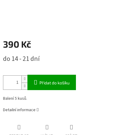
390 Kč
Měrná
do 14 - 21 dní
cena:
Přidat do košíku
Balení 5 kusů.
Detailní informace