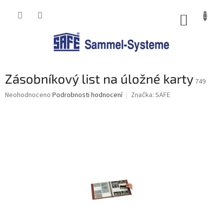
Přejít
na
NÁKUP
obsah
KOŠÍK
Zásobníkový list na úložné karty
749
Průměrné
Neohodnoceno
Podrobnosti hodnocení
Značka:
SAFE
hodnocení
produktu
je
0,0
z
5
hvězdiček.