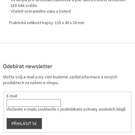
· UV lampa pro testování bankovek a jiné fluorescenční testování.
· LED bílé světlo
· Včetně ochranného vaku a baterií
Praktická velikost kapsy: 115 x 40 x 30 mm
Z
á
p
a
Odebírat newsletter
t
Vložte svůj e-mail a my vám budeme zasílat informace o nových
í
produktech na našem e-shopu.
E-mail
Vložením e-mailu souhlasíte s
podmínkami ochrany osobních údajů
PŘIHLÁSIT SE