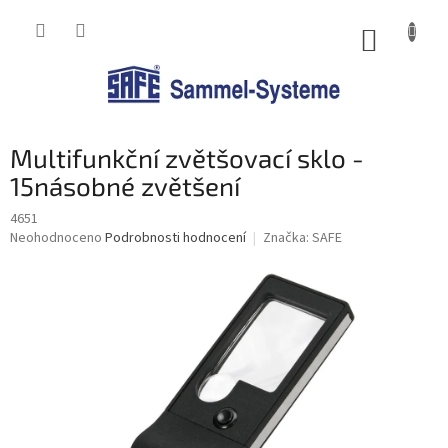
Přejít
na
NÁKUP
obsah
KOŠÍK
Multifunkční zvětšovací sklo -
15násobné zvětšení
4651
Průměrné
Neohodnoceno
Podrobnosti hodnocení
Značka:
SAFE
hodnocení
produktu
je
0,0
z
5
hvězdiček.