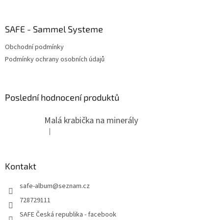
SAFE - Sammel Systeme
Obchodní podmínky
Podmínky ochrany osobních údajů
Poslední hodnocení produktů
Malá krabička na minerály
|
Hodnocení produktu je 4 z 5 hvězdiček.
Kontakt
safe-album
@
seznam.cz
728729111
SAFE Česká republika - facebook